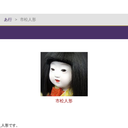
 あ行
>
市松人形
市松人形
え人形です。