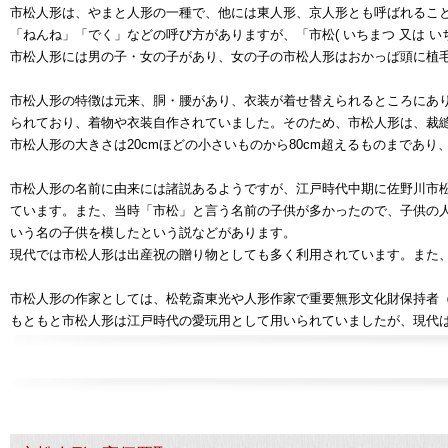
市松人形は、やまと人形の一種で、他には東人形、京人形とも呼ばれるこ
「ねんね」「でく」などの呼び方がありますが、「市松( いちまつ 又は 
市松人形には男の子・女の子があり、女の子の市松人形はおかっぱ頭に植
市松人形の特徴は元来、胴・腰があり、衣装が着せ替えられるところにあ
られており、着物や衣装自作されていました。そのため、市松人形は、裁
市松人形の大きさは20cmほどの小さいものから80cm超えるものまであり
市松人形の名前に由来には諸説あるようですが、江戸時代中期に佐野川市
ています。また、当時「市松」と言う名前の子供が多かったので、子供の
いう名の子供を模したという説などがあります。
現代では市松人形は出産祝の贈り物としても多く利用されています。また
市松人形の作家としては、松乾斎東光や人形作家で重要無形文化財保持者（
もともと市松人形は江戸時代の愛玩用として用いられていましたが、現代