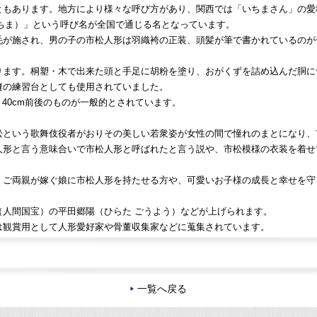
ともあります。地方により様々な呼び方があり、関西では「いちまさん」の愛
いちま）」という呼び名が全国で通じる名となっています。
毛が施され、男の子の市松人形は羽織袴の正装、頭髪が筆で書かれているのが
ります。桐塑・木で出来た頭と手足に胡粉を塗り、おがくずを詰め込んだ胴に
縫の練習台としても使用されていました。
、40cm前後のものが一般的とされています。
松という歌舞伎役者がおりその美しい若衆姿が女性の間で憧れのまとになり、
人形と言う意味合いで市松人形と呼ばれたと言う説や、市松模様の衣装を着せ
、ご両親が嫁ぐ娘に市松人形を持たせる方や、可愛いお子様の成長と幸せを守
人間国宝）の平田郷陽（ひらた ごうよう）などが上げられます。
は観賞用として人形愛好家や骨董収集家などに蒐集されています。
一覧へ戻る