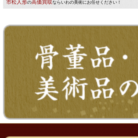
市松人形
高価買取
の
ならいわの美術にお任せください！