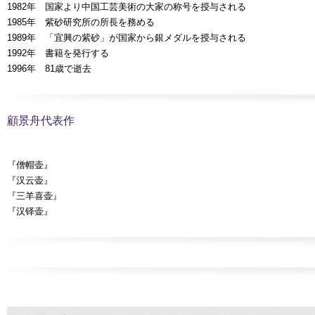
1982年 国家より中国工芸美術の大家の称号を授与される
1985年 紫砂研究所の所長を務める
1989年 「宜興の紫砂」が国家から銀メダルを授与される
1992年 書籍を発行する
1996年 81歳で逝去
顧景舟代表作
『僧帽壶』
『汉云壶』
『三羊喜壶』
『汉铎壶』