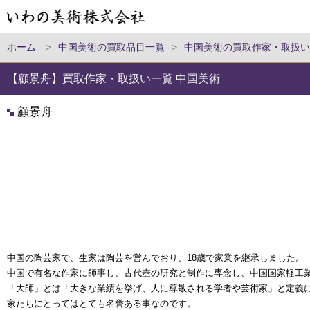
ホーム
>
中国美術の買取品目一覧
>
中国美術の買取作家・取扱い
【顧景舟】買取作家・取扱い一覧 中国美術
顧景舟
中国の陶芸家で、生家は陶芸を営んでおり、18歳で家業を継承しました。
中国で有名な作家に師事し、古代壺の研究と制作に専念し、中国国家軽工
「大師」とは「大きな業績を挙げ、人に尊敬される学者や芸術家」と定義
家たちにとってはとても名誉ある事なのです。