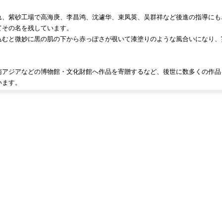
れ、紫砂工場で高海庚、李昌鸿、沈遽华、束凤英、吴群祥など後進の指導にも
てその名を残しています。
込むと微妙に黒の肌の下から赤っぽさが覗いて漆塗りのような風合いになり、
南アジアなどの博物館・文化財館へ作品を寄贈するなど、後世に数多くの作品
います。