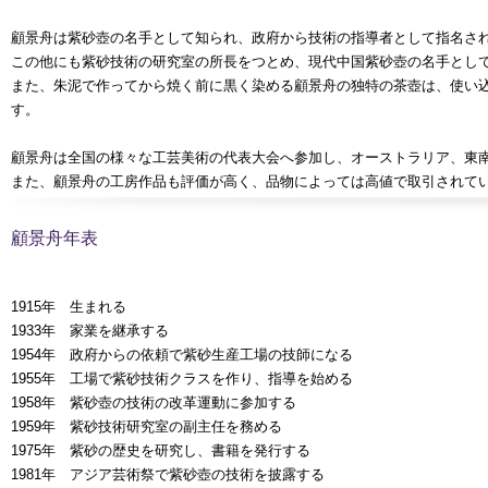
顧景舟は紫砂壺の名手として知られ、政府から技術の指導者として指名さ
この他にも紫砂技術の研究室の所長をつとめ、現代中国紫砂壺の名手とし
また、朱泥で作ってから焼く前に黒く染める顧景舟の独特の茶壺は、使い
す。
顧景舟は全国の様々な工芸美術の代表大会へ参加し、オーストラリア、東
また、顧景舟の工房作品も評価が高く、品物によっては高値で取引されて
顧景舟年表
1915年 生まれる
1933年 家業を継承する
1954年 政府からの依頼で紫砂生産工場の技師になる
1955年 工場で紫砂技術クラスを作り、指導を始める
1958年 紫砂壺の技術の改革運動に参加する
1959年 紫砂技術研究室の副主任を務める
1975年 紫砂の歴史を研究し、書籍を発行する
1981年 アジア芸術祭で紫砂壺の技術を披露する