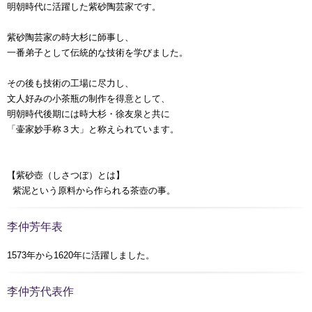
明朝時代に活躍した紫砂陶芸家です。
紫砂陶芸家の時大杉に師事し、
一番弟子として伝統的な技術を学びました。
その後も技術の工場に尽力し、
文人好みの小茶瓶の制作を得意として、
明朝時代後期には時大杉・徐友泉と共に
「壷家妙手称３大」と称えられています。
【紫砂壺（しさつぼ）とは】
紫泥という原料から作られる茶壺の事。
李仲芳年表
1573年から1620年に活躍しました。
李仲芳代表作