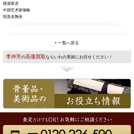
桃溪客语
中国艺术家徵略
阳羡名陶录
一覧へ戻る
李仲芳
高価買取
の
ならいわの美術にお任せください！