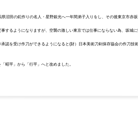
馬県沼田の鉈作りの名人・星野銀光へ一年間弟子入りをし、その後東京市赤
従事するようになりますが、空襲の激しい東京では仕事にならない為、坂城に
承認を受け作刀ができるようになると(財）日本美術刀剣保存協会の作刀技術
を「昭平」から「行平」へと改めました。