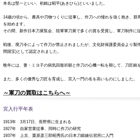
本名は堅一といい、初銘は昭平(あきひら)といいました。
14歳の頃から、農具や刃物つくりに従事し、作刀への憧れを強く抱き、群
を始めます。
その間、新作日本刀展覧会、陸軍軍刀展で多くの賞を受賞し、軍刀制作に
戦後、廃刀令によって作刀が禁止されましたが、文化財保護委員会より製作
間国宝)として認定されました。
晩年には、妻・ミヨ子の病気回復祈願と作刀の心機一転を期して、刀匠銘
また、多くの優秀な刀匠を育成し、宮入一門の名を高いものにしました。
～軍刀の買取はこちらへ～
宮入行平年表
1913年 3月17日、長野県に生まれる
1927年 自家営業従事、同時に作刀の研究
1937年 上京、栗原彦三郎昭秀氏の日本刀鍛錬伝習所に入門