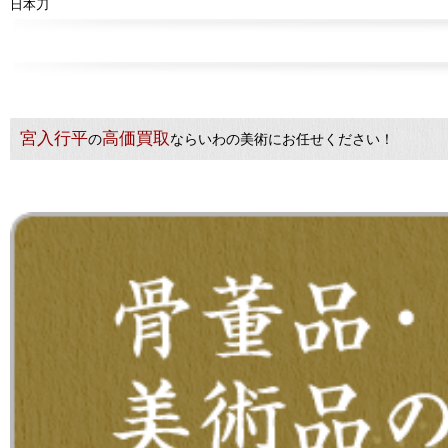
日本刀
宮入行平
高価買取
の
ならいわの美術にお任せください！