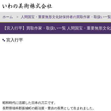
ホーム
>
人間国宝・重要無形文化財保持者の買取作家・取扱い一覧
【宮入行平】買取作家・取扱い一覧 人間国宝・重要無形文化
宮入行平
昭和時代に活躍した日本の刀工です。
長野県埴科郡坂城町の鍛冶屋・豊吉の長男として生まれました。