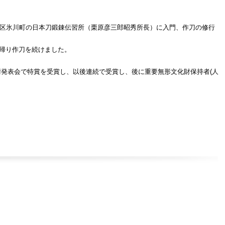
坂区氷川町の日本刀鍛錬伝習所（栗原彦三郎昭秀所長）に入門、作刀の修行
帰り作刀を続けました。
発表会で特賞を受賞し、以後連続で受賞し、後に重要無形文化財保持者(人