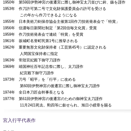
1950年 第59回伊勢神宮の後遷宮に際し御神宝太刀並びに鉾、鏃を謹作
1953年 作刀許可第二号で文化財保護委員会の許可を受ける
この年から作刀できるようになる
1955年 日本美術刀剣保存協会主催第1回作刀技術発表会で「特賞」
1956年 信濃毎日新聞社制定「第2回信毎文化賞」受賞
1959年 作刀技術発表会で連続「特賞」を受賞
1961年 坂城町名誉町民第1号に推挙される
1962年 重要無形文化財保持者（工芸第45号）に認定される
人間国宝保持者に指定
1963年 常陸宮妃殿下御守刀謹作
1969年 靖国神社百年記念祭に際し、太刀謹作
紀宮殿下御守刀謹作
1973年 刀号「昭平」を「行平」に改める
第60回伊勢神宮の後遷宮に際し御神宝太刀謹作
1974年 全日本刀匠会幹事長となる
1977年 第61回伊勢神宮の後遷宮のための御神宝太刀謹作
11月24日死去。勲四等に叙せられ、旭日小綬章を賜る
宮入行平代表作