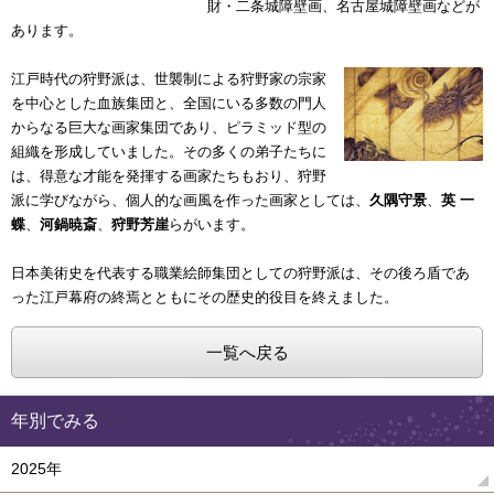
財・二条城障壁画、名古屋城障壁画などが
あります。
江戸時代の狩野派は、世襲制による狩野家の宗家
を中心とした血族集団と、全国にいる多数の門人
からなる巨大な画家集団であり、ピラミッド型の
組織を形成していました。その多くの弟子たちに
は、得意な才能を発揮する画家たちもおり、狩野
派に学びながら、個人的な画風を作った画家としては、
久隅守景
、
英 一
蝶
、
河鍋暁斎
、
狩野芳崖
らがいます。
日本美術史を代表する職業絵師集団としての狩野派は、その後ろ盾であ
った江戸幕府の終焉とともにその歴史的役目を終えました。
一覧へ戻る
年別でみる
2025年