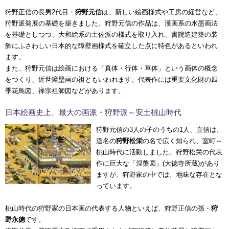
狩野正信の長男2代目・
狩野元信
は、新しい絵画様式や工房の経営など、
狩野派発展の基礎を築きました。狩野元信の作品は、漢画系の水墨画法
を基礎としつつ、大和絵系の土佐派の様式を取り入れ、書院造建築の装
飾にふさわしい日本的な障壁画様式を確立した点に特色があるといわれ
ます。
また、狩野元信は絵画における「真体・行体・草体」という画体の概念
をつくり、近世障壁画の祖ともいわれます。代表作には重要文化財の四
季花鳥図、禅宗祖師図などがあります。
日本絵画史上、最大の画派・狩野派～安土桃山時代
狩野元信の3人の子のうちの1人、直信は、
道名の
狩野松栄
の名で広く知られ、室町～
桃山時代に活動しました。狩野松栄の代表
作に巨大な「涅槃図」(大徳寺所蔵)があり
ますが、狩野家の中では、地味な存在とな
っています。
桃山時代の狩野家の日本画の代表する人物といえば、狩野正信の孫・
狩
野永徳
です。