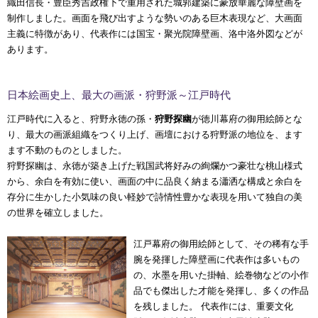
織田信長・豊臣秀吉政権下で重用された城郭建築に豪放華麗な障壁画を
制作しました。画面を飛び出すような勢いのある巨木表現など、大画面
主義に特徴があり、代表作には国宝・聚光院障壁画、洛中洛外図などが
あります。
日本絵画史上、最大の画派・狩野派～江戸時代
江戸時代に入ると、狩野永徳の孫・
狩野探幽
が徳川幕府の御用絵師とな
り、最大の画派組織をつくり上げ、画壇における狩野派の地位を、ます
ます不動のものとしました。
狩野探幽は、永徳が築き上げた戦国武将好みの絢爛かつ豪壮な桃山様式
から、余白を有効に使い、画面の中に品良く納まる瀟洒な構成と余白を
存分に生かした小気味の良い軽妙で詩情性豊かな表現を用いて独自の美
の世界を確立しました。
江戸幕府の御用絵師として、その稀有な手
腕を発揮した障壁画に代表作は多いもの
の、水墨を用いた掛軸、絵巻物などの小作
品でも傑出した才能を発揮し、多くの作品
を残しました。 代表作には、重要文化