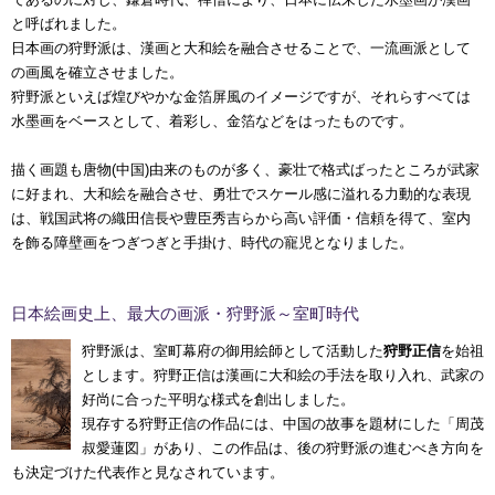
と呼ばれました。
日本画の狩野派は、漢画と大和絵を融合させることで、一流画派として
の画風を確立させました。
狩野派といえば煌びやかな金箔屏風のイメージですが、それらすべては
水墨画をベースとして、着彩し、金箔などをはったものです。
描く画題も唐物(中国)由来のものが多く、豪壮で格式ばったところが武家
に好まれ、大和絵を融合させ、勇壮でスケール感に溢れる力動的な表現
は、戦国武将の織田信長や豊臣秀吉らから高い評価・信頼を得て、室内
を飾る障壁画をつぎつぎと手掛け、時代の寵児となりました。
日本絵画史上、最大の画派・狩野派～室町時代
狩野派は、室町幕府の御用絵師として活動した
狩野正信
を始祖
とします。狩野正信は漢画に大和絵の手法を取り入れ、武家の
好尚に合った平明な様式を創出しました。
現存する狩野正信の作品には、中国の故事を題材にした「周茂
叔愛蓮図」があり、この作品は、後の狩野派の進むべき方向を
も決定づけた代表作と見なされています。