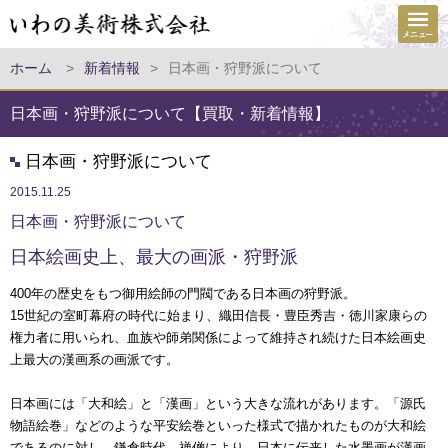
ホーム
>
新着情報
>
日本画・狩野派について
日本画・狩野派について【買取・新着情報】
日本画・狩野派について
2015.11.25
日本画・狩野派について
日本絵画史上、最大の画派・狩野派
400年の歴史をもつ御用絵師の門閥である日本画の狩野派。
15世紀の室町幕府の時代に始まり、織田信長・豊臣秀吉・徳川家康らの
権力者に用いられ、血族や師弟関係によって維持され続けた日本絵画史
上最大の漢画系の画派です。
日本画には「大和絵」と「漢画」という大きな流れがあります。「源氏
物語絵巻」などのような平安絵巻といった様式で描かれたものが大和絵
であるのに対し、鎌倉時代、禅僧により、日本に伝来した水墨画が漢画