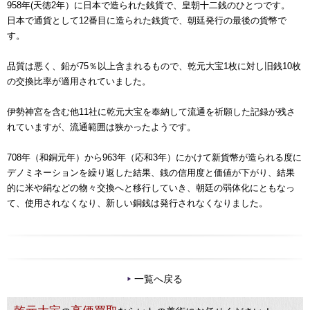
958年(天徳2年）に日本で造られた銭貨で、皇朝十二銭のひとつです。
日本で通貨として12番目に造られた銭貨で、朝廷発行の最後の貨幣で
す。
品質は悪く、鉛が75％以上含まれるもので、乾元大宝1枚に対し旧銭10枚
の交換比率が適用されていました。
伊勢神宮を含む他11社に乾元大宝を奉納して流通を祈願した記録が残さ
れていますが、流通範囲は狭かったようです。
708年（和銅元年）から963年（応和3年）にかけて新貨幣が造られる度に
デノミネーションを繰り返した結果、銭の信用度と価値が下がり、結果
的に米や絹などの物々交換へと移行していき、朝廷の弱体化にともなっ
て、使用されなくなり、新しい銅銭は発行されなくなりました。
一覧へ戻る