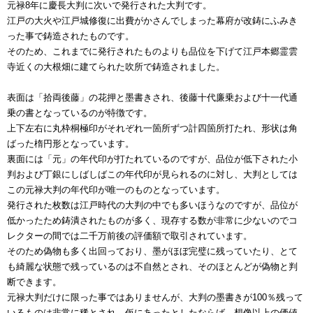
元禄8年に慶長大判に次いで発行された大判です。
江戸の大火や江戸城修復に出費がかさんでしまった幕府が改鋳にふみき
った事で鋳造されたものです。
そのため、これまでに発行されたものよりも品位を下げて江戸本郷霊雲
寺近くの大根畑に建てられた吹所で鋳造されました。
表面は「拾両後藤」の花押と墨書きされ、後藤十代廉乗および十一代通
乗の書となっているのが特徴です。
上下左右に丸枠桐極印がそれぞれ一箇所ずつ計四箇所打たれ、形状は角
ばった楕円形となっています。
裏面には「元」の年代印が打たれているのですが、品位が低下された小
判および丁銀にしばしばこの年代印が見られるのに対し、大判としては
この元禄大判の年代印が唯一のものとなっています。
発行された枚数は江戸時代の大判の中でも多いほうなのですが、品位が
低かったため鋳潰されたものが多く、現存する数が非常に少ないのでコ
レクターの間では二千万前後の評価額で取引されています。
そのため偽物も多く出回っており、墨がほぼ完璧に残っていたり、とて
も綺麗な状態で残っているのは不自然とされ、そのほとんどが偽物と判
断できます。
元禄大判だけに限った事ではありませんが、大判の墨書きが100％残って
いるものは非常に稀とされ、仮にあったとしたならば、想像以上の価値