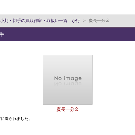
小判・切手の買取作家・取扱い一覧 か行
>
慶長一分金
手
慶長一分金
時に造られました。