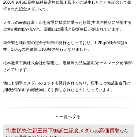
2006年9月6日御皇孫秋篠宮悠仁親王殿下がご誕生したことを記念して発
行された記念メダルです。
メダルの表面は富士山を背景に瑞雲に乗った麒麟(中国の神話に登場する
架空の動物)が描かれ、裏面には菊花と御誕生日が刻まれています。
純金製と純銀製の完全予約制の発行となっており、1.2Kgの純金製は5
枚、1.0Kgの純銀製は100枚の発行となりました。
松本徽章工業株式会社が製造し、造幣局の品位証明(ホールマーク)が刻印
されています。
他にも切手とメダルのセットも発行されており、切手には御誕生当日の
消印が宮内庁内郵便局にて手押しされたものになっています。
一覧へ戻る
御皇孫悠仁親王殿下御誕生記念メダル
高価買取
の
なら