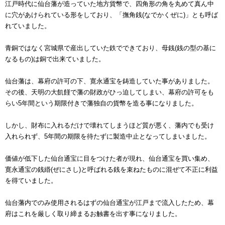
江戸時代に仙台藩が造っていた地方貨幣で、四角形の角を丸めて真ん中
に穴があけられている形をしており、「撫角銭(なでかくぜに)」とも呼ば
れていました。
青銅ではなく宮城県で産出していた鉄でできており、母銭(銭の型の基に
なるもの)は銅で出来ていました。
仙台藩は、幕府の許可の下、寛永通宝を鋳造していた事がありました。
その後、天明の大飢饉で藩の財政がひっ迫してしまい、幕府の許可をも
らい5年間という期限付きで藩独自の貨幣を造る事になりました。
しかし、財布に入れるだけで壊れてしまうほど質が悪く、藩内でも受け
入れられず、5年間の期限を待たずに製造中止となってしまいました。
価値が低下した仙台通宝に目をつけた者が現れ、仙台通宝を買い集め、
寛永通宝の銭緡(ぜにさし)と呼ばれる銭を束ねたものに混ぜて不正に利益
を得ていました。
仙台藩内でのみ使用されるはずの仙台通宝が江戸まで流入したため、幕
府はこれを厳しく取り締まるお触書を出す事になりました。