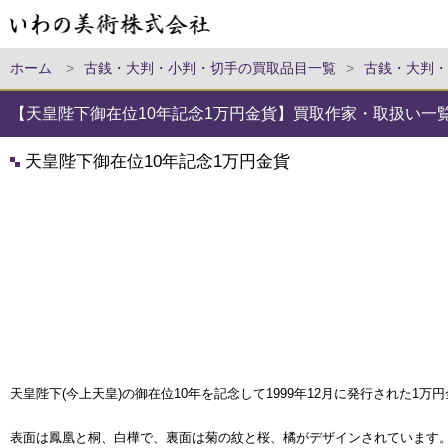
ホーム
>
古銭・大判・小判・切手の買取品目一覧
>
古銭・大判・
【天皇陛下御在位10年記念1万円金貨】買取作家・取扱い一
天皇陛下御在位10年記念1万円金貨
天皇陛下(今上天皇)の御在位10年を記念して1999年12月に発行された1万
表面は鳳凰と桐、白樺で、裏面は菊の紋と桜、橘がデザインされています