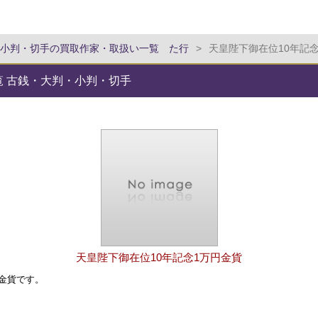
小判・切手の買取作家・取扱い一覧 た行
>
天皇陛下御在位10年記
覧 古銭・大判・小判・切手
天皇陛下御在位10年記念1万円金貨
円金貨です。
。