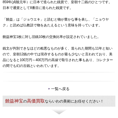
859年(貞観元年）に日本で造られた銭貨で、皇朝十二銭のひとつです。
日本で通貨として8番目に造られた銭貨です。
「饒益」は「ジョウエキ」と読むと物が豊かな事を表し、「ニョウヤ
ク」と読めば仏教語で物をあたえるという意味を持っています。
饒益神宝1枚に対し旧銭10枚の交換比率が設定されていました。
銭文が判別できなほどの粗悪なものが多く、造られた期間も11年と短い
ので、皇朝12銭の中では現存するものが最も少ないと言われており、美
品になると100万円～400万円の高値で取引された事もあり、コレクター
の間でも幻の古銭といわれています。
一覧へ戻る
饒益神宝
高価買取
の
ならいわの美術にお任せください！