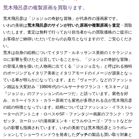
荒木飛呂彦の複製原画を買取ります。
荒木飛呂彦は「ジョジョの奇妙な冒険」が代表作の漫画家です。
いわの美術は
荒木飛呂彦のサインが付いた原画や複製原画
を
査定
・買取
いたします。査定は無料で行っており担当者からの買取価格のご提示に
お客様がご納得いただいてからのお取引となりますので、ご安心くださ
い。
荒木は自身の絵柄についてイタリア・ルネッサンス美術のミケランジェ
ロに影響を受けたと公言していることから、「ジョジョの奇妙な冒険」
の登場人物を描いた人物画に出てくる「ジョジョ立ち」と呼ばれる独特
のポージングもイタリア美術とイタリアモードのイメージが源泉となっ
ている事が明らかになっています。また『ヴォーグ』などのファッショ
ン雑誌を大変好み「1980年代のベルサーチやフランコ・モスキーノは
『ジョジョ』のファッションのルーツだ」と語っています。紫色を好
み、カラーイラスト・カラー原画でも紫色が多用される点が荒木飛呂彦
の絵の特徴となっています。絵柄についてはファッション・イラストレ
ーターのアントニオ・ロペスやSF・ファンタジー画家のフランク・フラ
ゼッタ、ヨーロッパの漫画家エンキ・ビラルやユーゴ・プラットなどか
らの影響も指摘されています。いわの美術では荒木飛呂彦とコラボレー
ションしてショーウィンドウを発表した
グッチ
の製品も買い取り対象と