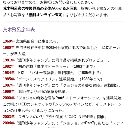
なっておりますので、お気軽にお問い合わせください。
荒木飛呂彦の複製原画の全体がわかるお写真
、取扱い説明書などの付属
品のお写真を
「無料オンライン査定」
よりお送りくださいませ。
荒木飛呂彦年表
1960年
宮城県仙台市に生まれる。
1980年
専門学校在学中に第20回手塚賞に本名で応募した「武装ポーカ
ー」が準入選。
1981年
『週刊少年ジャンプ』に同作品が掲載されプロデビュー。
1982年
初の連載『魔少年ビーティー』（1983年まで）
1984年
上京。『バオー来訪者』連載開始。（1985年まで）
1985年
『ゴージャス☆アイリン』連載開始。（1986年まで）
1987年
『週刊少年ジャンプ』にて『ジョジョの奇妙な冒険』連載開始。
1999年
1987年より5部の物語を執筆。
2000年
『ジョジョの奇妙な冒険Part6 ストーンオーシャン』を連載開始。
この頃よりCDのジャケットやTシャツのデザインなど、イラストレーシ
ョンの仕事も手がけるようになった。
2003年
フランスのパリで初の個展『JOJO IN PARIS』開催。
2004年
『週刊少年ジャンプ』にて『ジョジョ』のPart7にあたる『スティ