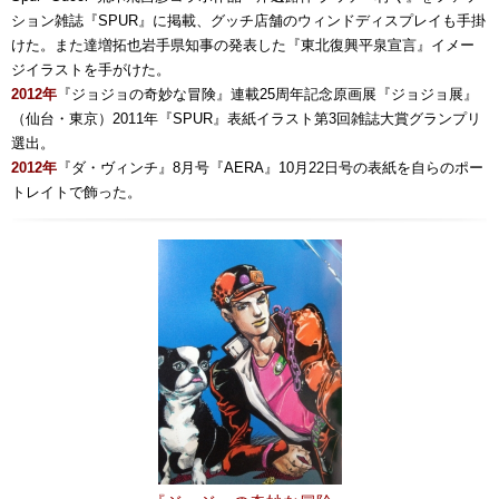
ション雑誌『SPUR』に掲載、グッチ店舗のウィンドディスプレイも手掛
けた。また達増拓也岩手県知事の発表した『東北復興平泉宣言』イメー
ジイラストを手がけた。
2012年
『ジョジョの奇妙な冒険』連載25周年記念原画展『ジョジョ展』
（仙台・東京）2011年『SPUR』表紙イラスト第3回雑誌大賞グランプリ
選出。
2012年
『ダ・ヴィンチ』8月号『AERA』10月22日号の表紙を自らのポー
トレイトで飾った。