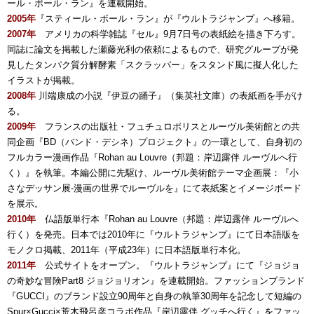
ール・ボール・ラン』を連載開始。
2005年
『スティール・ボール・ラン』が『ウルトラジャンプ』へ移籍。
2007年
アメリカの科学雑誌『セル』9月7日号の表紙絵を描き下ろす。
同誌に論文を掲載した瀬藤光利の依頼によるもので、研究グループが発
見したタンパク質分解酵素「スクラッパー」をスタンド風に擬人化した
イラストが掲載。
2008年
川端康成の小説『伊豆の踊子』（集英社文庫）の表紙画を手がけ
る。
2009年
フランスの出版社・フュチュロポリスとルーヴル美術館との共
同企画『BD（バンド・デシネ）プロジェクト』の一環として、自身初の
フルカラー漫画作品『Rohan au Louvre（邦題：岸辺露伴 ルーヴルへ行
く）』を執筆。本編公開に先駆け、ルーヴル美術館テーマ企画展：『小
さなデッサン展-漫画の世界でルーヴルを』にて表紙案とイメージボード
を展示。
2010年
仏語版単行本
『Rohan au Louvre（邦題：岸辺露伴 ルーヴルへ
行く）
を発売。日本では2010年に『ウルトラジャンプ』にて日本語版を
モノクロ掲載、2011年（平成23年）に日本語版単行本化。
2011年
公式サイトをオープン。『ウルトラジャンプ』にて『ジョジョ
の奇妙な冒険Part8 ジョジョリオン』を連載開始。ファッションブランド
『GUCCI』のブランド設立90周年と自身の執筆30周年を記念して短編の
Spur×Gucci×荒木飛呂彦コラボ作品『岸辺露伴 グッチへ行く』をファッ