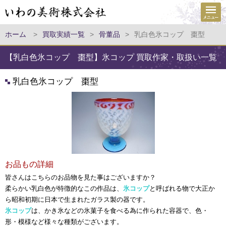
ホーム
>
買取実績一覧
>
骨董品
>
乳白色氷コップ 棗型
【乳白色氷コップ 棗型】氷コップ 買取作家・取扱い一覧
乳白色氷コップ 棗型
お品もの詳細
皆さんはこちらのお品物を見た事はございますか？
柔らかい乳白色が特徴的なこの作品は、
氷コップ
と呼ばれる物で大正か
ら昭和初期に日本で生まれたガラス製の器です。
氷コップ
は、かき氷などの氷菓子を食べる為に作られた容器で、色・
形・模様など様々な種類がございます。