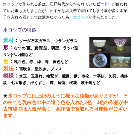
氷コップが作られる前は、江戸時代から作られていた
ビードロ
が使われ
ていた事もありましたが、わずかな温度差で割れてしまう事が多く氷菓
子を入れる器としては適さなかった為、
氷コップ
が作られました。
氷コップの特徴
素材
：
ソーダ石灰ガラス、ウランガラス
形
：
なつめ(棗、夏目)型、碗型、ラッパ型
リン(ベル)型など
色
：
乳白色、赤、緑、青、黄色など
製法
：
宙吹き、型吹き、プレス
模様
：
水玉、玉垂れ、輪繋ぎ、籠目、鱗、市松、十字絣、矢羽、
梅鉢
紋、七宝繋ぎ、卍くずし、蝶、菖蒲、桜花、波千鳥など
★
氷コップには上記のように様々な種類がありますが、そ
の中でも乳白色の中に違う色を入れた2色、3色の作品が中
古市場では人気が高く、高評価で買取れる可能性がござい
ます。