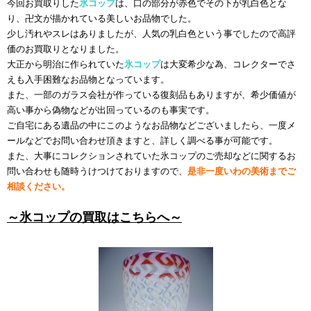
今回お買取りした
氷コップ
は、口の部分が赤色でその下が乳白色とな
り、卍文が描かれている美しいお品物でした。
少し汚れやスレはありましたが、人気の乳白色という事でしたので高評
価のお買取りとなりました。
大正から明治に作られていた
氷コップ
は大変希少な為、コレクターでさ
えも入手困難なお品物となっています。
また、一部のガラス会社が作っている復刻品もありますが、希少価値が
高い事から偽物などが出回っているのも事実です。
ご自宅にある遺品の中にこのようなお品物などございましたら、一度メ
ールなどでお問い合わせ頂きますと、詳しく調べる事が可能です。
また、大事にコレクションされていた氷コップのご売却などに関するお
問い合わせも随時うけつけておりますので、
是非一度いわの美術までご
相談ください。
～氷コップの買取はこちらへ～