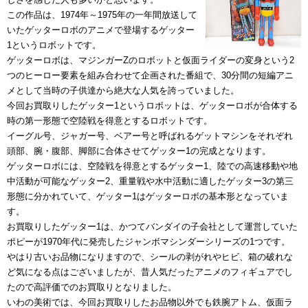
この作品は、1974年～1975年の一年間放送して
いたゲッターロボのアニメで登場するゲッター
1というロボットです。
ゲッターロボは、マジンガーZのロボットと仮面ライダーの変身という2
つのヒーロー要素を組み合わせて企画された番組で、30分間の短編アニ
メとして当時の子供達から絶大な人気を誇っていました。
今回お買取りしたゲッター1というロボットは、ゲッターロボが合体する
時の第一形態で空陸戦を得意とするロボットです。
イーグル号、ジャガー号、ベアー号と呼ばれるゲットマシンをそれぞれ
頭部、腕・腹部、脚部に合体させてゲッター1の完成となります。
ゲッターロボには、空陸戦を得意とするゲッター1、陸での高速移動や地
中活動が可能なゲッター2、重量戦や水中活動に適したゲッター3の第三
形態に分かれていて、ゲッター1はゲッターロボの基本形となっていま
す。
お買取りしたゲッター1は、かつてバンダイの子会社として運営していた
ポピーが1970年代に発売したジャンボマシンダーシリーズの1つです。
やはり古いお品物になりますので、シールの剥がれやヒビ、箱の破れな
ど気になる点はございましたが、昔人気だったアニメのフィギュアでし
たので高評価でのお買取りとなりました。
いわの美術では、今回お買取りしたお品物以外でも鉄腕アトム、仮面ラ