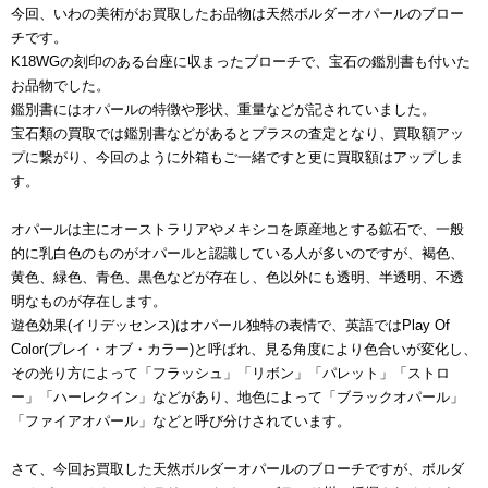
今回、いわの美術がお買取したお品物は天然ボルダーオパールのブロー
チです。
K18WGの刻印のある台座に収まったブローチで、宝石の鑑別書も付いた
お品物でした。
鑑別書にはオパールの特徴や形状、重量などが記されていました。
宝石類の買取では鑑別書などがあるとプラスの査定となり、買取額アッ
プに繋がり、今回のように外箱もご一緒ですと更に買取額はアップしま
す。
オパールは主にオーストラリアやメキシコを原産地とする鉱石で、一般
的に乳白色のものがオパールと認識している人が多いのですが、褐色、
黄色、緑色、青色、黒色などが存在し、色以外にも透明、半透明、不透
明なものが存在します。
遊色効果(イリデッセンス)はオパール独特の表情で、英語ではPlay Of
Color(プレイ・オブ・カラー)と呼ばれ、見る角度により色合いが変化し、
その光り方によって「フラッシュ」「リボン」「パレット」「ストロ
ー」「ハーレクイン」などがあり、地色によって「ブラックオパール」
「ファイアオパール」などと呼び分けされています。
さて、今回お買取した天然ボルダーオパールのブローチですが、ボルダ