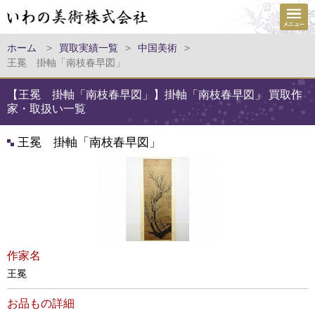
ホーム
>
買取実績一覧
>
中国美術
>
王冕 掛軸「南枝春早図」
【王冕 掛軸「南枝春早図」】掛軸「南枝春早図」 買取作
家・取扱い一覧
王冕 掛軸「南枝春早図」
作家名
王冕
お品もの詳細