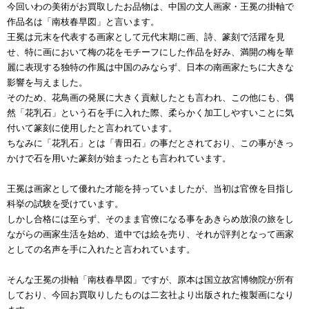
今回いわの美術がお買取したお品物は、中国の文人画家・王冕の掛軸で
作品名は「南枝春早図」と言います。
王冕は元末を代表する画家として元代末期に画、詩、篆刻で活躍を見
せ、特に画において梅の花をモチーフにした作品を好み、満開の梅を華
麗に表現する独特の作風は中国のみならず、日本の南画家たちに大きな
影響を与えました。
そのため、花鳥画の発展に大きく貢献したとも言われ、この他にも、偶
然「花乳石」という石を手に入れた際、柔らかく加工しやすいことに気
付いて篆刻に使用したと言われています。
ちなみに「花乳石」とは「青田石」の事だとされており、この事がきっ
かけで石を用いた篆刻が始まったとも言われています。
王冕は画家として優れた才能を持っていましたが、当初は官僚を目指し
科挙の試験を受けています。
しかし合格には至らず、そのまま官僚になる事をあきらめ放浪の旅をし
ながらの画家生活を始め、道中では絵を売り、それが評判となって画家
としての名声を手に入れたと言われています。
そんな王冕の掛軸「南枝春早図」ですが、原本は国立故宮博物院が所有
しており、今回お買取りしたものは二玄社より出版された複製画になり