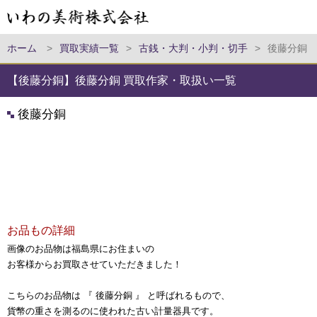
ホーム
>
買取実績一覧
>
古銭・大判・小判・切手
>
後藤分銅
【後藤分銅】後藤分銅 買取作家・取扱い一覧
後藤分銅
お品もの詳細
画像のお品物は福島県にお住まいの
お客様からお買取させていただきました！
こちらのお品物は 『 後藤分銅 』 と呼ばれるもので、
貨幣の重さを測るのに使われた古い計量器具です。