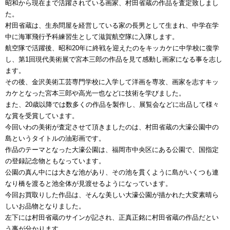
昭和から現在まで活躍されている画家、村田省蔵の作品を査定致しまし
た。
村田省蔵は、生糸問屋を経営している家の長男として生まれ、中学在学
中に海軍飛行予科練習生として滋賀航空隊に入隊します。
航空隊で活躍後、昭和20年に終戦を迎えたのをキッカケに中学校に復学
し、第1回現代美術展で宮本三郎の作品を見て感動し画家になる事を志し
ます。
その後、金沢美術工芸専門学校に入学して洋画を専攻、画家を志すキッ
カケとなった宮本三郎や高光一也などに技術を学びました。
また、20歳以降では数多くの作品を製作し、展覧会などに出品して様々
な賞を受賞しています。
今回いわの美術が査定させて頂きましたのは、村田省蔵の大濠公園中の
島というタイトルの油彩画です。
作品のテーマとなった大濠公園は、福岡市中央区にある公園で、国指定
の登録記念物ともなっています。
公園の真ん中には大きな池があり、その池を貫くように島がいくつも連
なり橋を渡ると池全体が見渡せるようになっています。
今回お買取りした作品は、そんな美しい大濠公園が描かれた大変素晴ら
しいお品物となりました。
左下には村田省蔵のサインが記され、正真正銘に村田省蔵の作品だとい
う事が分かります。