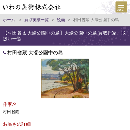
ホーム
>
買取実績一覧
>
絵画
>
村田省蔵 大濠公園中の島
【村田省蔵 大濠公園中の島】大濠公園中の島 買取作家・取
扱い一覧
村田省蔵 大濠公園中の島
作家名
村田省蔵
お品もの詳細