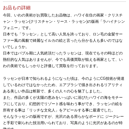
お品もの詳細
今回、いわの美術がお買取したお品物は、ハワイ在住の画家・クリスチ
ャン・ラッセン(クリスチャン・リース・ラッセン)の版画「ラハイナシン
フォニー」です。
日本でも「ラッセン」として高い人気を誇っており、ロン毛の金髪サー
ファー風の風貌で綺麗なイルカの絵と言ったら分かる人も多いのではな
いでしょうか。
日本ではバブル期に人気絶頂だったラッセンは、現在でもその時ほどの
熱狂的な人気はありませんが、今でも高価買取が狙える画家として、い
わの美術でもしっかりと評価して買取を行っております。
ラッセンが日本で知られるようになった頃は、今のようにCG技術が発達
しているわけではなかったため、エアブラシで描き出されるリアリティ
ある美しい作品は斬新で、多くの人々の心を魅了しました。
また、作品の多くが太陽の恵みをいっぱいに浴びたハワイの海をモチー
フにしており、幻想的でリゾート感を味わう事ができ、ラッセンの絵を
所有する事は「リッチな文化人」をアピールする事に最適でした。
そんなラッセンの版画ですが、光沢のある滑らかなボードに ジークレー
と手彩で刷られた技法用いられており、写真のように光沢があるのが特