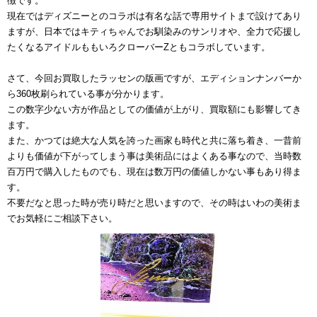
徴です。
現在ではディズニーとのコラボは有名な話で専用サイトまで設けてあり
ますが、日本ではキティちゃんでお馴染みのサンリオや、全力で応援し
たくなるアイドルももいろクローバーZともコラボしています。
さて、今回お買取したラッセンの版画ですが、エディションナンバーか
ら360枚刷られている事が分かります。
この数字少ない方が作品としての価値が上がり、買取額にも影響してき
ます。
また、かつては絶大な人気を誇った画家も時代と共に落ち着き、一昔前
よりも価値が下がってしまう事は美術品にはよくある事なので、当時数
百万円で購入したものでも、現在は数万円の価値しかない事もあり得ま
す。
不要だなと思った時が売り時だと思いますので、その時はいわの美術ま
でお気軽にご相談下さい。