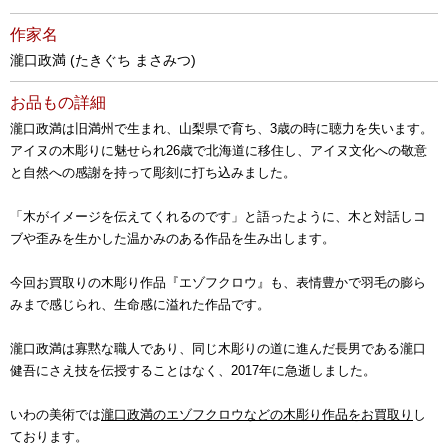
作家名
瀧口政満 (たきぐち まさみつ)
お品もの詳細
瀧口政満は旧満州で生まれ、山梨県で育ち、3歳の時に聴力を失います。
アイヌの木彫りに魅せられ26歳で北海道に移住し、アイヌ文化への敬意
と自然への感謝を持って彫刻に打ち込みました。
「木がイメージを伝えてくれるのです」と語ったように、木と対話しコ
ブや歪みを生かした温かみのある作品を生み出します。
今回お買取りの木彫り作品『エゾフクロウ』も、表情豊かで羽毛の膨ら
みまで感じられ、生命感に溢れた作品です。
瀧口政満は寡黙な職人であり、同じ木彫りの道に進んだ長男である瀧口
健吾にさえ技を伝授することはなく、2017年に急逝しました。
いわの美術では
瀧口政満のエゾフクロウなどの木彫り作品をお買取り
し
ております。