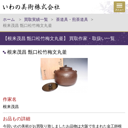
ホーム
>
買取実績一覧
>
茶道具・煎茶道具
>
根来茂昌 甑口松竹梅文丸釜
【根来茂昌 甑口松竹梅文丸釜】 買取作家・取扱い一覧
根来茂昌 甑口松竹梅文丸釜
作家名
根来茂昌
お品もの詳細
今回いわの美術がお買取り致しましたお品物は大阪で生まれた金工師根