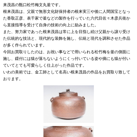
来茂昌の甑口松竹梅文丸釜です。
根来茂昌は、父親で無形文化財保持者の根来実三や後に人間国宝となっ
た香取正彦、表千家で釜などの製作を行っていた六代目佐々木彦兵衛か
ら直接指導を受けて自身の技術の向上に励みました。
また、努力家であった根来茂昌は常に上を目指し続け父親から譲り受け
た伝統的な技法と、現代的な装飾を施し、伝統と現代を調和させた作品
が多く作られています。
今回お買取りしたのは、お祝い事などで用いられる松竹梅を釜の側面に
施し、鐶付には猿が落ちないようにくっ付いている姿や摘にも猿が付い
ていてとても可愛らしく仕上がった作品です。
いわの美術では、金工師として名高い根来茂昌の作品をお買取り致して
おります。