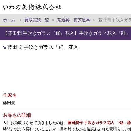
ホーム
>
買取実績一覧
>
茶道具・煎茶道具
>
藤田潤 手吹きガ
【藤田潤 手吹きガラス『踊』花入】手吹きガラス花入『踊』
藤田潤 手吹きガラス『踊』花入
作家名
藤田潤
お品もの詳細
今回お買取りさせて頂きましたのは、
藤田潤作 手吹きガラス花入 『銘：踊
時間と労力を要していることが一目瞭然でわかる格調あふれた素晴らしい