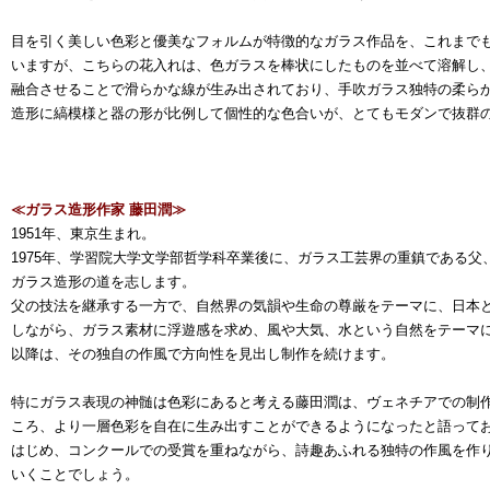
目を引く美しい色彩と優美なフォルムが特徴的なガラス作品を、これまで
いますが、こちらの花入れは、色ガラスを棒状にしたものを並べて溶解し
融合させることで滑らかな線が生み出されており、手吹ガラス独特の柔ら
造形に縞模様と器の形が比例して個性的な色合いが、とてもモダンで抜群
≪ガラス造形作家 藤田潤≫
1951年、東京生まれ。
1975年、学習院大学文学部哲学科卒業後に、ガラス工芸界の重鎮である父
ガラス造形の道を志します。
父の技法を継承する一方で、自然界の気韻や生命の尊厳をテーマに、日本
しながら、ガラス素材に浮遊感を求め、風や大気、水という自然をテーマにし
以降は、その独自の作風で方向性を見出し制作を続けます。
特にガラス表現の神髄は色彩にあると考える藤田潤は、ヴェネチアでの制
ころ、より一層色彩を自在に生み出すことができるようになったと語って
はじめ、コンクールでの受賞を重ねながら、詩趣あふれる独特の作風を作
いくことでしょう。