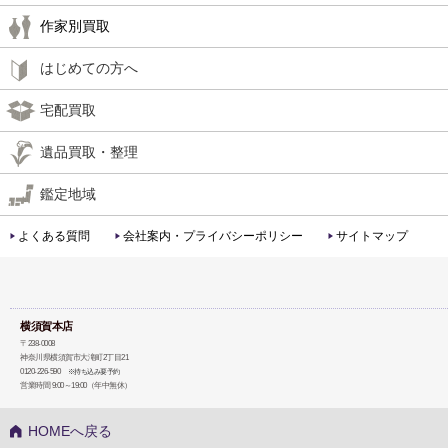
作家別買取
はじめての方へ
宅配買取
遺品買取・整理
鑑定地域
よくある質問
会社案内・プライバシーポリシー
サイトマップ
横須賀本店
〒238-0008
神奈川県横須賀市大滝町2丁目21
0120-226-590
※持ち込み要予約
営業時間 9:00～19:00（年中無休）
HOMEへ戻る