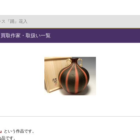
ラス『踊』花入
 買取作家・取扱い一覧
』
という作品です。
逸品です。