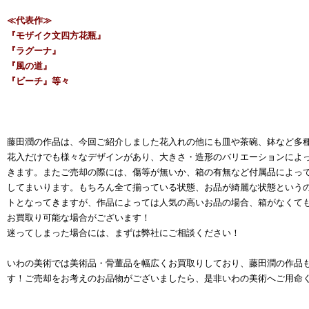
≪代表作≫
『モザイク文四方花瓶』
『ラグーナ』
『風の道』
『ビーチ』等々
藤田潤の作品は、今回ご紹介しました花入れの他にも皿や茶碗、鉢など多
花入だけでも様々なデザインがあり、大きさ・造形のバリエーションによ
きます。またご売却の際には、傷等が無いか、箱の有無など付属品によっ
してまいります。もちろん全て揃っている状態、お品が綺麗な状態という
トとなってきますが、作品によっては人気の高いお品の場合、箱がなくて
お買取り可能な場合がございます！
迷ってしまった場合には、まずは弊社にご相談ください！
いわの美術では美術品・骨董品を幅広くお買取りしており、藤田潤の作品
す！ご売却をお考えのお品物がございましたら、是非いわの美術へご用命