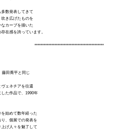
も多数発表してきて
、吹き広げたものを
かなカーブを描いた
の存在感を誇っています。
*********************************************
、藤田喬平と同じ
とヴェネチアを往還
た作品で、1990年
作を始めて数年経った
おり、個展での発表を
り上げ人々を魅了して