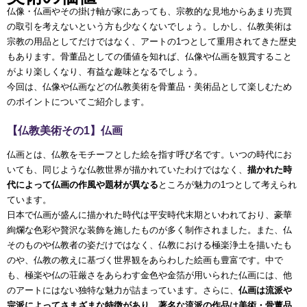
仏像・仏画やその掛け軸が家にあっても、宗教的な見地からあまり売買
の取引を考えないという方も少なくないでしょう。しかし、仏教美術は
宗教の用品としてだけではなく、アートの1つとして重用されてきた歴史
もあります。骨董品としての価値を知れば、仏像や仏画を観賞すること
がより楽しくなり、有益な趣味となるでしょう。
今回は、仏像や仏画などの仏教美術を骨董品・美術品として楽しむため
のポイントについてご紹介します。
【仏教美術その1】仏画
仏画とは、仏教をモチーフとした絵を指す呼び名です。いつの時代にお
いても、同じような仏教世界が描かれていたわけではなく、
描かれた時
代によって仏画の作風や題材が異なる
ところが魅力の1つとして考えられ
ています。
日本で仏画が盛んに描かれた時代は平安時代末期といわれており、豪華
絢爛な色彩や贅沢な装飾を施したものが多く制作されました。また、仏
そのものや仏教者の姿だけではなく、仏教における極楽浄土を描いたも
のや、仏教の教えに基づく世界観をあらわした絵画も豊富です。中で
も、極楽や仏の荘厳さをあらわす金色や金箔が用いられた仏画には、他
のアートにはない独特な魅力が詰まっています。さらに、
仏画は流派や
宗派によってさまざまな特徴があり、著名な流派の作品は美術・骨董品