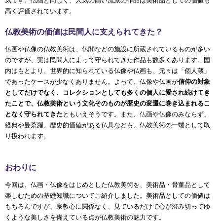
気です。仏画と同じく、人気の高い流派の作品は美術品としての価値も
高く評価されています。
仏教美術の価値は民間人に支えられてきた？
仏画や仏像の仏教美術は、仏閣などの施設に所蔵されているものが多い
のですが、実は民間人によって守られてきた作品も数多くあります。国
内はもとより、世界的に知られている仏像や仏画も、元々は「個人蔵」
であったケースが少なくありません。よって、仏像や仏画が
信仰の対象
としてだけでなく、コレクションとしても多くの個人に愛され続けてき
たことで、仏教美術という文化そのものが歴史の変遷に巻き込まれるこ
となく守られてきた
ともいえそうです。また、仏画や仏像のみならず、
経典や曼荼羅、歴史的価値がある仏具なども、仏教美術の一端として取
り扱われます。
おわりに
今回は、仏画・仏像をはじめとした仏教美術を、美術品・骨董品として
楽しむための基礎知識についてご紹介しました。美術品としての価値は
もちろんですが、宗教心に関係なく、見ているだけで心が澄み切ってゆ
くような美しさを備えている点が仏教美術の魅力です。