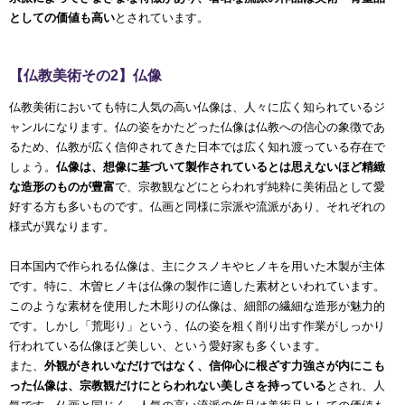
としての価値も高い
とされています。
【仏教美術その2】仏像
仏教美術においても特に人気の高い仏像は、人々に広く知られているジ
ャンルになります。仏の姿をかたどった仏像は仏教への信心の象徴であ
るため、仏教が広く信仰されてきた日本では広く知れ渡っている存在で
しょう。
仏像は、想像に基づいて製作されているとは思えないほど精緻
な造形のものが豊富
で、宗教観などにとらわれず純粋に美術品として愛
好する方も多いものです。仏画と同様に宗派や流派があり、それぞれの
様式が異なります。
日本国内で作られる仏像は、主にクスノキやヒノキを用いた木製が主体
です。特に、木曽ヒノキは仏像の製作に適した素材といわれています。
このような素材を使用した木彫りの仏像は、細部の繊細な造形が魅力的
です。しかし「荒彫り」という、仏の姿を粗く削り出す作業がしっかり
行われている仏像ほど美しい、という愛好家も多くいます。
また、
外観がきれいなだけではなく、信仰心に根ざす力強さが内にこも
った仏像は、宗教観だけにとらわれない美しさを持っている
とされ、人