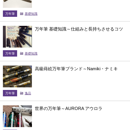
万年筆
基礎知識
万年筆 基礎知識～仕組みと長持ちさせるコツ
万年筆
基礎知識
高級蒔絵万年筆ブランド～Namiki・ナミキ
万年筆
逸品
世界の万年筆～AURORA アウロラ