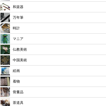
和楽器
万年筆
時計
マニア
仏教美術
中国美術
絵画
着物
骨董品
茶道具