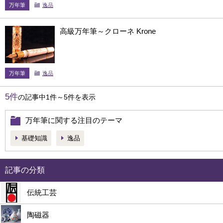
万年筆
逸品
高級万年筆～クローネ Krone
万年筆
逸品
5件
の記事中1件～5件を表示
万年筆に関する注目のテーマ
基礎知識
逸品
記事の分類
伝統工芸
陶磁器