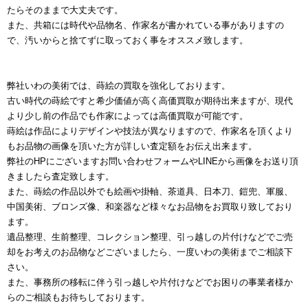
たらそのままで大丈夫です。
また、共箱には時代や品物名、作家名が書かれている事がありますの
で、汚いからと捨てずに取っておく事をオススメ致します。
弊社いわの美術では、蒔絵の買取を強化しております。
古い時代の蒔絵ですと希少価値が高く高価買取が期待出来ますが、現代
より少し前の作品でも作家によっては高価買取が可能です。
蒔絵は作品によりデザインや技法が異なりますので、作家名を頂くより
もお品物の画像を頂いた方が詳しい査定額をお伝え出来ます。
弊社のHPにございますお問い合わせフォームやLINEから画像をお送り頂
きましたら査定致します。
また、蒔絵の作品以外でも絵画や掛軸、茶道具、日本刀、鎧兜、軍服、
中国美術、ブロンズ像、和楽器など様々なお品物をお買取り致しており
ます。
遺品整理、生前整理、コレクション整理、引っ越しの片付けなどでご売
却をお考えのお品物などございましたら、一度いわの美術までご相談下
さい。
また、事務所の移転に伴う引っ越しや片付けなどでお困りの事業者様か
らのご相談もお待ちしております。