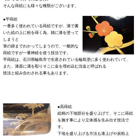
そんな蒔絵にも様々な種類がございます。
●平蒔絵
一番多く使われている蒔絵ですが、漆で書
いた絵の上に粉を蒔く為、雑に漆を塗って
しまうと
筆の跡までわかってしまうので、一般的な
蒔絵ですが一番神経を使う技法です。
平蒔絵は、石川県輪島市で生産されている輪島塗に多く使われていて、
また、漆器に溝を彫りそこに金を埋め込む沈金と呼ばれる
技法と組み合わされる事もあります。
●高蒔絵
絵柄の下地部分を盛り上げて、そこに蒔絵
を施す事により立体感を生み出す技法で
す。
下地を盛り上げる方法も漆上げや炭粉上