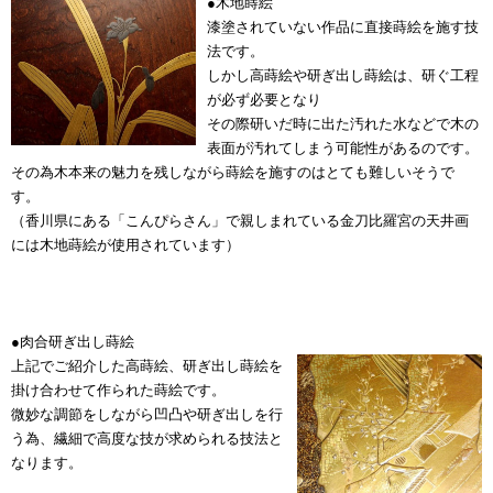
●木地蒔絵
漆塗されていない作品に直接蒔絵を施す技
法です。
しかし高蒔絵や研ぎ出し蒔絵は、研ぐ工程
が必ず必要となり
その際研いだ時に出た汚れた水などで木の
表面が汚れてしまう可能性があるのです。
その為木本来の魅力を残しながら蒔絵を施すのはとても難しいそうで
す。
（香川県にある「こんぴらさん」で親しまれている金刀比羅宮の天井画
には木地蒔絵が使用されています）
●肉合研ぎ出し蒔絵
上記でご紹介した高蒔絵、研ぎ出し蒔絵を
掛け合わせて作られた蒔絵です。
微妙な調節をしながら凹凸や研ぎ出しを行
う為、繊細で高度な技が求められる技法と
なります。