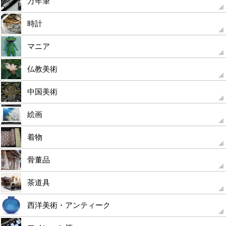
万年筆
時計
マニア
仏教美術
中国美術
絵画
着物
骨董品
茶道具
西洋美術・アンティーク