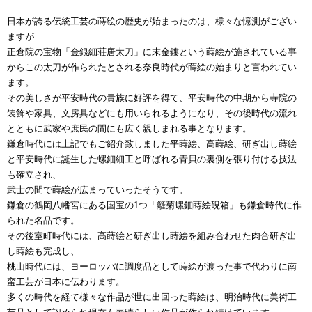
日本が誇る伝統工芸の蒔絵の歴史が始まったのは、様々な憶測がござい
ますが
正倉院の宝物「金銀細荘唐太刀」に末金鏤という蒔絵が施されている事
からこの太刀が作られたとされる奈良時代が蒔絵の始まりと言われてい
ます。
その美しさが平安時代の貴族に好評を得て、平安時代の中期から寺院の
装飾や家具、文房具などにも用いられるようになり、その後時代の流れ
とともに武家や庶民の間にも広く親しまれる事となります。
鎌倉時代には上記でもご紹介致しました平蒔絵、高蒔絵、研ぎ出し蒔絵
と平安時代に誕生した螺鈿細工と呼ばれる青貝の裏側を張り付ける技法
も確立され、
武士の間で蒔絵が広まっていったそうです。
鎌倉の鶴岡八幡宮にある国宝の1つ「籬菊螺鈿蒔絵硯箱」も鎌倉時代に作
られた名品です。
その後室町時代には、高蒔絵と研ぎ出し蒔絵を組み合わせた肉合研ぎ出
し蒔絵も完成し、
桃山時代には、ヨーロッパに調度品として蒔絵が渡った事で代わりに南
蛮工芸が日本に伝わります。
多くの時代を経て様々な作品が世に出回った蒔絵は、明治時代に美術工