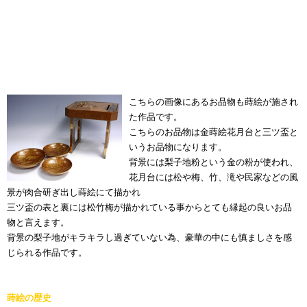
こちらの画像にあるお品物も蒔絵が施され
た作品です。
こちらのお品物は金蒔絵花月台と三ツ盃と
いうお品物になります。
背景には梨子地粉という金の粉が使われ、
花月台には松や梅、竹、滝や民家などの風
景が肉合研ぎ出し蒔絵にて描かれ
三ツ盃の表と裏には松竹梅が描かれている事からとても縁起の良いお品
物と言えます。
背景の梨子地がキラキラし過ぎていない為、豪華の中にも慎ましさを感
じられる作品です。
蒔絵の歴史