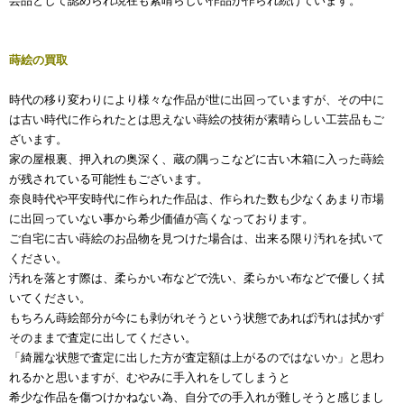
芸品として認められ現在も素晴らしい作品が作られ続けています。
蒔絵の買取
時代の移り変わりにより様々な作品が世に出回っていますが、その中に
は古い時代に作られたとは思えない蒔絵の技術が素晴らしい工芸品もご
ざいます。
家の屋根裏、押入れの奥深く、蔵の隅っこなどに古い木箱に入った蒔絵
が残されている可能性もございます。
奈良時代や平安時代に作られた作品は、作られた数も少なくあまり市場
に出回っていない事から希少価値が高くなっております。
ご自宅に古い蒔絵のお品物を見つけた場合は、出来る限り汚れを拭いて
ください。
汚れを落とす際は、柔らかい布などで洗い、柔らかい布などで優しく拭
いてください。
もちろん蒔絵部分が今にも剥がれそうという状態であれば汚れは拭かず
そのままで査定に出してください。
「綺麗な状態で査定に出した方が査定額は上がるのではないか」と思わ
れるかと思いますが、むやみに手入れをしてしまうと
希少な作品を傷つけかねない為、自分での手入れが難しそうと感じまし