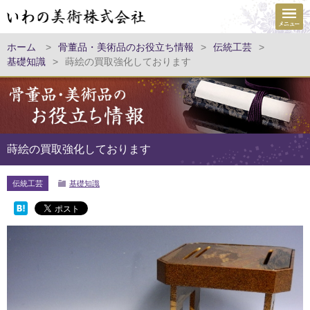
ホーム
>
骨董品・美術品のお役立ち情報
>
伝統工芸
>
基礎知識
>
蒔絵の買取強化しております
蒔絵の買取強化しております
伝統工芸
基礎知識