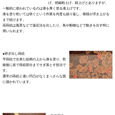
げ、焼錫粉上げ、錆上げとありますが、
一般的に使われているのは漆を厚く塗る漆上げです。
漆を塗り乾いては研ぐという作業を何度も繰り返し、模様が浮き上がる
まで続けます。
高蒔絵は風景などで遠近法を出したり、鳥や動物などで動きを出す時に
用いられます。
●研ぎ出し蒔絵
平蒔絵で出来た絵柄の上から漆を塗り、乾
燥後に炭で蒔絵部分までそぎ落とす技法で
す。
通常の蒔絵と違い凹凸がなくまっさらな面
に描かれています。