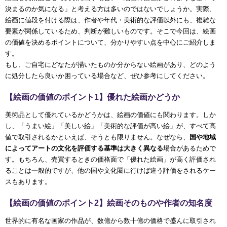
決まるのか気になる」と考える方は多いのではないでしょうか。実際、
絵画に値段を付ける際は、作者や年代・美術的な評価以外にも、複雑な
要素が関係しているため、判断が難しいものです。そこで今回は、絵画
の価値を決めるポイントについて、分かりやすい点を中心にご紹介しま
す。
もし、ご自宅にどなたが描いたものか分からない絵画があり、どのよう
に処分したら良いか困っている場合など、ぜひ参考にしてください。
【絵画の価値のポイント1】優れた絵画かどうか
美術品として優れているかどうかは、絵画の価値にも関わります。しか
し、「うまい絵」「美しい絵」「美術的な評価が高い絵」が、すべて高
値で取引されるかといえば、そうとも限りません。なぜなら、
国や地域
によってアートの文化を評価する基準は大きく異なる
場合があるためで
す。もちろん、売買するときの価格面で「優れた絵画」が高く評価され
ることは一般的ですが、他の国や文化圏に行けば違う評価をされるケー
スもあります。
【絵画の価値のポイント2】絵画そのものや作者の知名度
世界的に有名な画家の作品が、数億から数十億の価格で盛んに取引され