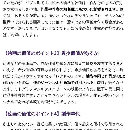
ていたのが、バブル期です。絵画の価格的評価は、作品そのものの美し
さや素晴らしさの他、
作品や作者の知名度にも大いに影響されます。
例
えば、ある人物が若い頃に描いたつたないデッサン画でも、その人物が
世界中で知られる画家になった後で、驚くほどの高値が付く場合がある
のです。決して傑作とはいえなくても、知名度の高い作家の作品であれ
ば、高値になります。
【絵画の価値のポイント3】希少価値があるか
絵画などの美術品で、作品評価や知名度に加えて価格を左右する要素と
いえば、希少価値の有無も挙げられます。希少価値があるものとは、現
代語で分かりやすく表すなら「レアもの」です。
油彩や同じ作品が2点と
作れないものは、他のジャンルより高額で取引される
可能性が高くなり
ます。リトグラフやシルクスクリーンの版画のように、版下を元に同じ
作品を複数製作することができるジャンルの場合も、作者が刷ったオリ
ジナルであれば比較的高値が付くでしょう。
【絵画の価値のポイント4】製作年代
あまり特徴のない、普通に美しい絵画が、億を超える価格で取引される