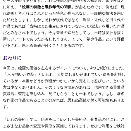
ケースが時々あります。これは作品の評価や作者の知名度、希少性など
に加え、
「絵画の特徴と製作年代の関係」
があるためです。例えば、現
代絵画と考えればこれといった特色が見られない、一般的な技法を用い
た絵だとします。しかしそれが現代ではなく、近世・近代など旧世代の
作品であれば「当時はまだ生み出されていなかった技法」を用いた作品
だとみなされるでしょう。今は普通の絵だとしても、当時は度肝を抜く
新しいアートであったかもしれません。よって「希少作品」という評価
が下され、思わぬ高値が付くこともあるのです。
おわりに
今回は、絵画の価値を左右するポイントについて、4つご紹介しました。
「○○が描いた作品」といわれ、大切にしまい込まれていた絵画を所持し
ているが、本当かどうか判断がつかないから売るには忍びない、という
方は少なくありません。そのようなお悩みがあれば、信用できる骨董品
買取店に査定を申し込み、見てもらうことも一案でしょう。もし、著名
な作家の作品であることが分かれば、思わぬ高値が付く可能性もありま
す。
「いわの美術」では、絵画をはじめとした美術品、骨董品の他にも、さ
まざまなお品物の査定や買取を実施しております。ぜひご利用をご検討