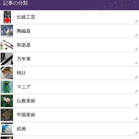
記事の分類
伝統工芸
陶磁器
和楽器
万年筆
時計
マニア
仏教美術
中国美術
絵画