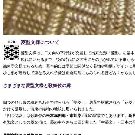
菱型文様について
菱型文様は、二方向の平行線が交差して出来た形「菱形」を基本
現代にいたるまで、後の時代に菱の実にその形が似ている事から
幾何学文様であるため、基本的には季節に関係なく着物や和柄デザインに
ひし形が連続して重なる入れ子菱は正倉院裂にもみられるほど古くからあ
さまざまな菱型文様と歌舞伎の縁
四つのひし形の組み合わせで作られる「割菱」、唐花で構成される「花菱
かけて登場し、装束の織物の地紋に用いられました。
「四つ花菱」は歌舞伎の
松本幸四郎・市川染五郎
の家紋でもあります。
鳥
有識文としての菱文様は、菱の中をさらに四分割した「幸菱文」・三本の