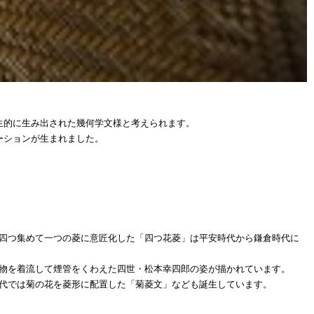
生的に生み出された幾何学文様と考えられます。
ーションが生まれました。
四つ集めて一つの菱に意匠化した「四つ花菱」は平安時代から鎌倉時代に
物を着流して煙管をくわえた四世・松本幸四郎の姿が描かれています。
代では菊の花を菱形に配置した「菊菱文」なども誕生しています。