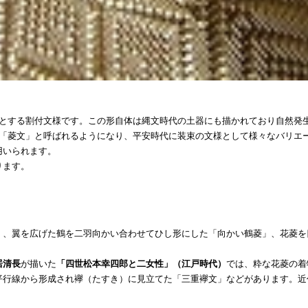
とする割付文様です。この形自体は縄文時代の土器にも描かれており自然発
「菱文」と呼ばれるようになり、平安時代に装束の文様として様々なバリエ
用いられます。
ります。
」、翼を広げた鶴を二羽向かい合わせてひし形にした「向かい鶴菱」、花菱を
居清長
が描いた
「四世松本幸四郎と二女性」（江戸時代）
では、粋な花菱の着
平行線から形成され襷（たすき）に見立てた「三重襷文」などがあります。近