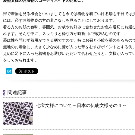
菱型文様のお着物のコーディネイトのために。
街で着物を見る機会といいましても今では着物を着ていける場も平日では
には、必ずお着物姿の方の着こなしを見ることにしております。
着る方のお肌の色味、雰囲気、お歳やお好みに合わせたお色を適切にお選
れます。そんな中に、スッキリと粋な方が時折目に飛び込むのです...。
菱は性を問わず着用ができる柄ですので、時にお召と小紋を菱のあるもの
無地のお着物に、大きく少なめに菱が入った帯をむすびポイントとする例
えめに足下に入った着物をお選びいただいて合わせたりと、文様が入って
をしておられます。
関連記事
七宝文様について～日本の伝統文様その４～