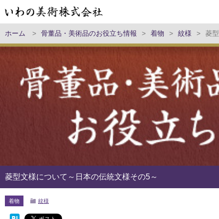
ホーム
>
骨董品・美術品のお役立ち情報
>
着物
>
紋様
>
菱型
菱型文様について～日本の伝統文様その5～
着物
紋様