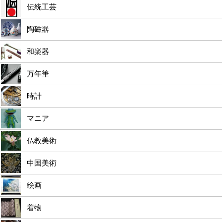
伝統工芸
陶磁器
和楽器
万年筆
時計
マニア
仏教美術
中国美術
絵画
着物