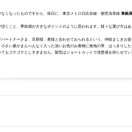
少なくなったものですから、休日に、東京メトロ日比谷線・都営浅草線
東銀
び頂くこと、季節感が大きなポイントのように思われます。様々な選び方はあ
でパートナーさま、旦那様、奥様と合わせておられるという、仲睦まじきお姿
、小さい菱がまんべんなく入った淡いお色のお着物に無地の帯、はっきりした
いてもゴテゴテとしすぎません。髪型はショートカットで清楚感を持たせてい