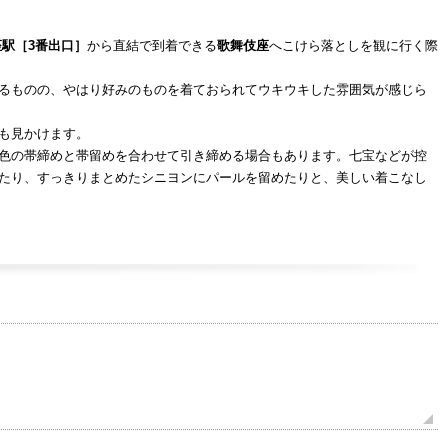
座駅［3番出口］
から直結で到着できる
歌舞伎座
へこけら落としを観に行く際
るものの、やはり好みのものを着ておられてウキウキした雰囲気が感じら
も見かけます。
色の帯締めと帯留めを合わせて引き締める場合もあります。七宝などが控
たり、すっきりまとめたシニヨンにパールを留めたりと、美しい着こなし