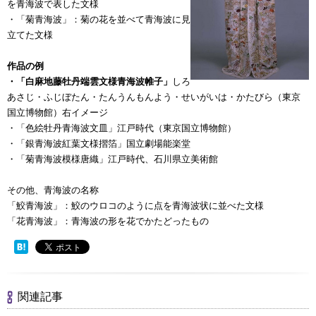
を青海波で表した文様
・「菊青海波」：菊の花を並べて青海波に見
立てた文様
作品の例
・「白麻地藤牡丹端雲文様青海波帷子」
しろ
あさじ・ふじぼたん・たんうんもんよう・せいがいは・かたびら（東京
国立博物館）右イメージ
・「色絵牡丹青海波文皿」江戸時代（東京国立博物館）
・「銀青海波紅葉文様摺箔」国立劇場能楽堂
・「菊青海波模様唐織」江戸時代、石川県立美術館
その他、青海波の名称
「鮫青海波」：鮫のウロコのように点を青海波状に並べた文様
「花青海波」：青海波の形を花でかたどったもの
関連記事