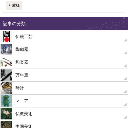
紋様
記事の分類
伝統工芸
陶磁器
和楽器
万年筆
時計
マニア
仏教美術
中国美術