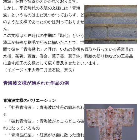
海波」を舞う情景がえがかれております。
しかし、平安時代の衣装の文様には「青海
波」というものはまだ見つかっておらず、ど
のような文様であったのかは判っておりませ
ん。
この文様は江戸時代の中期に「勘七」という
漆工が特殊な刷毛で巧みに描いたことで、世
間で彼を「青海勘七」と呼び、いわの美術も買取を行っている茶道具の
水指、茶碗、蓋置、香合、菓子器、菓子鉢、蒔絵の塗り物などの工芸品
に施す細工の文様として広く普及させたといいます。
（イメージ：東大寺二月堂石段、奈良）
青海波文様が施された作品の例
青海波文様のバリエーション
・「牡丹青海波」：青海波に牡丹の組み合わ
せ
・「破れ青海波」：青海波がところどころ破
れになっているもの
・「青海波紅葉」：紅葉が水面に散った流れ