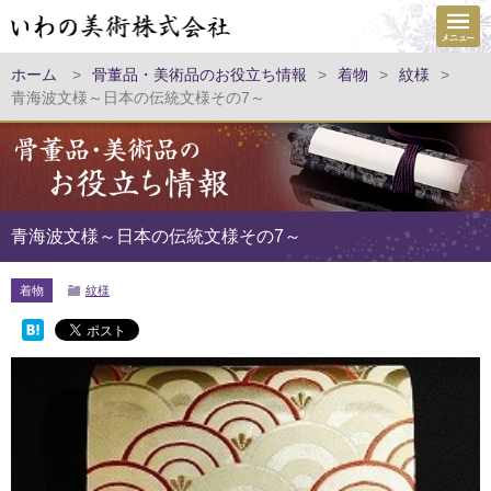
ホーム
>
骨董品・美術品のお役立ち情報
>
着物
>
紋様
>
青海波文様～日本の伝統文様その7～
青海波文様～日本の伝統文様その7～
着物
紋様