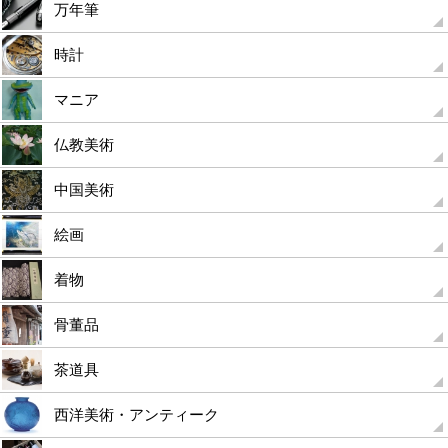
万年筆
時計
マニア
仏教美術
中国美術
絵画
着物
骨董品
茶道具
西洋美術・アンティーク