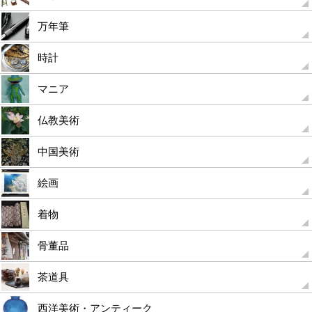
万年筆
時計
マニア
仏教美術
中国美術
絵画
着物
骨董品
茶道具
西洋美術・アンティーク