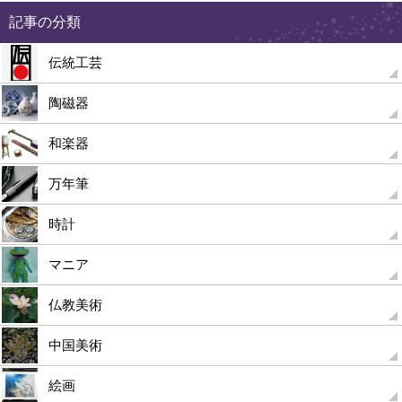
記事の分類
伝統工芸
陶磁器
和楽器
万年筆
時計
マニア
仏教美術
中国美術
絵画