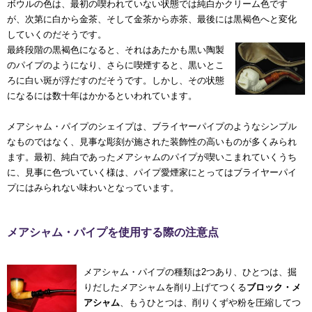
ボウルの色は、最初の喫われていない状態では純白かクリーム色です
が、次第に白から金茶、そして金茶から赤茶、最後には黒褐色へと変化
していくのだそうです。
最終段階の黒褐色になると、それはあたかも黒い陶製
のパイプのようになり、さらに喫煙すると、黒いとこ
ろに白い斑が浮だすのだそうです。しかし、その状態
になるには数十年はかかるといわれています。
メアシャム・パイプのシェイプは、ブライヤーパイプのようなシンプル
なものではなく、見事な彫刻が施された装飾性の高いものが多くみられ
ます。最初、純白であったメアシャムのパイプが喫いこまれていくうち
に、見事に色づいていく様は、パイプ愛煙家にとってはブライヤーパイ
プにはみられない味わいとなっています。
メアシャム・パイプを使用する際の注意点
メアシャム・パイプの種類は2つあり、ひとつは、掘
りだしたメアシャムを削り上げてつくる
ブロック・メ
アシャム
、もうひとつは、削りくずや粉を圧縮してつ