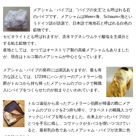
メアシャム・パイプは、”パイプの女王”とも呼ばれる石
のパイプです。メアシャムはMeer=海、Schaum=泡とい
うドイツ語が語源で、日本語で海泡石と呼ばれる白色の
鉱物です。
セビオライトとも呼ばれますが、含水マグネシウムケイ酸塩を主成分と
する粘土鉱物です。
産地としては、かつてはオーストリア製の高級メアシャムもありました
が、現在はトルコ製のメアシャムが中心となっています。
メアシャム・パイプの発祥には諸説ありますが、最も有
力な説としては、1723年にハンガリーのアンドラーシ伯
爵がトルコから持ち帰ったメアシャムのブロックで靴職
人にパイプをつくらせたのが始まりといわれています。
トルコ遠征から戻ったアンドラーシ伯爵が帰還の際にメア
シャムのブロックを2つ持ち帰り、ブタペストの靴職人コヴ
ァックにパイプを彫らせました。出来上がったパイプのひ
とつを手元に残し、コヴァックがタバコを喫いつづけてい
ると、最初乳白色であったメアシャム・パイプが次第に色