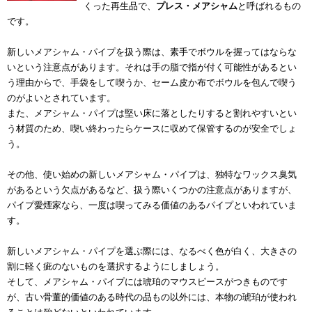
くった再生品で、
プレス・メアシャム
と呼ばれるもの
です。
新しいメアシャム・パイプを扱う際は、素手でボウルを握ってはならな
いという注意点があります。それは手の脂で指が付く可能性があるとい
う理由からで、手袋をして喫うか、セーム皮か布でボウルを包んで喫う
のがよいとされています。
また、メアシャム・パイプは堅い床に落としたりすると割れやすいとい
う材質のため、喫い終わったらケースに収めて保管するのが安全でしょ
う。
その他、使い始めの新しいメアシャム・パイプは、独特なワックス臭気
があるという欠点があるなど、扱う際いくつかの注意点がありますが、
パイプ愛煙家なら、一度は喫ってみる価値のあるパイプといわれていま
す。
新しいメアシャム・パイプを選ぶ際には、なるべく色が白く、大きさの
割に軽く疵のないものを選択するようにしましょう。
そして、メアシャム・パイプには琥珀のマウスピースがつきものです
が、古い骨董的価値のある時代の品もの以外には、本物の琥珀が使われ