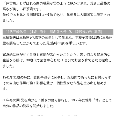
『休雪白』と呼ばれる白の釉薬が雪のように厚がけされ、荒さと品格の
高さが美しい萩茶碗です。
先代である兄と共同研究した技法であり、兄弟共に人間国宝に認定され
ました。
11代三輪休雪 (本名: 節夫 襲名前の号: 休 隠居後の号: 壽雪)
三輪節夫は三輪家9代雪堂の三男として生まれ、学校卒業後は
10代三輪休
雪
を襲名したばかりであった兄(当時32歳)を手伝います。
家系的に体が弱く自身も胃腸が悪かったことから、若い時より健康的な
生活を心掛け、30歳代で菜食中心となり 自分で野菜を育てるなど徹底し
ました。
1941年31歳の時に
川喜田半泥子
に師事し、短期間であったにも関わらず
その自由な作風に強く影響を受け、個性豊かな作品を生み出し始めま
す。
30年もの間 兄を助ける下働きの傍ら修行し、1955年に雅号『休』として
自分の作品の発表を開始しました。