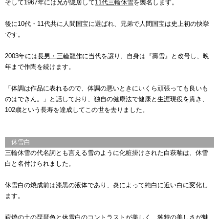
そして1967年には兄が隠居して
11代三輪休雪
を襲名します。
後に10代・11代共に人間国宝に選ばれ、兄弟で人間国宝は史上初の快挙
です。
2003年には
長男・三輪龍作
に当代を譲り、自身は『壽雪』と改号し、晩
年まで作陶を続けます。
「体調は作品に表れるので、体調の悪いときにいくら頑張っても良いも
のはできん。」と話しており、独自の健康法で健康と生涯現役を貫き、
102歳という長寿を達成してこの世を去りました。
休雪白
三輪休雪の代名詞とも言える雪のように化粧掛けされた白萩釉は、休雪
白と名付けられました。
休雪白の焼成前は漆黒の液体であり、炎によって純白に近い白に変化し
ます。
萩焼の土の琵琶色と休雪白のコントラストが美しく、独特の美しさが魅