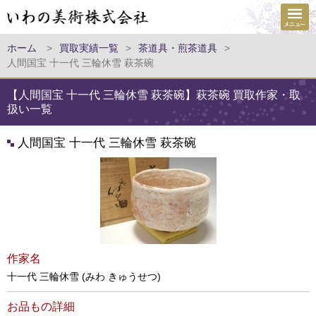
ホーム
>
買取実績一覧
>
茶道具・煎茶道具
>
人間国宝 十一代 三輪休雪 萩茶碗
【人間国宝 十一代 三輪休雪 萩茶碗】萩茶碗 買取作家・取
扱い一覧
人間国宝 十一代 三輪休雪 萩茶碗
作家名
十一代 三輪休雪 (みわ きゅうせつ)
お品もの詳細