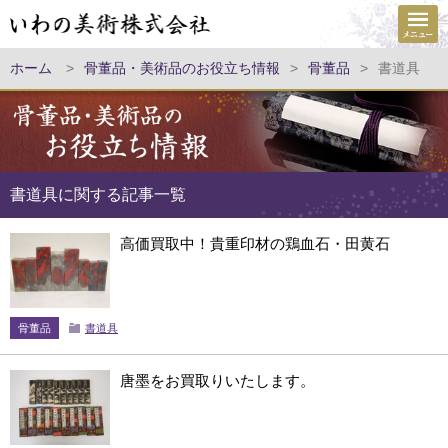
ホーム
>
骨董品・美術品のお役立ち情報
>
骨董品
>
書道具
書道具に関する記事一覧
高価買取中！貴重印材の鶏血石・田黄石
骨董品
書道具
唐墨をお買取りいたします。