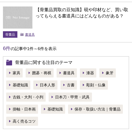
【骨董品買取の豆知識】硯や印材など、買い取
ってもらえる書道具にはどんなものがある？
骨董品
書道具
6件
の記事中1件～6件を表示
骨董品に関する注目のテーマ
家具
囲碁・将棋
書道具
漆器
象牙
基礎知識
日本人形
古書
彫刻・仏像
古銭・大判・小判
日本刀・甲冑・武具
掛軸・日本画
基礎知識
保存・取扱い方法｜骨董品
高く売るコツ