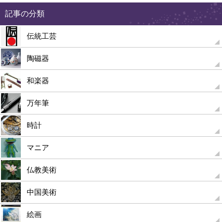
記事の分類
伝統工芸
陶磁器
和楽器
万年筆
時計
マニア
仏教美術
中国美術
絵画