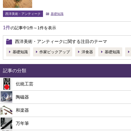
西洋美術・アンティーク
基礎知識
1件
の記事中1件～1件を表示
西洋美術・アンティークに関する注目のテーマ
基礎知識
作家ピックアップ
洋食器
基礎知識
記事の分類
伝統工芸
陶磁器
和楽器
万年筆