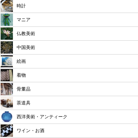
時計
マニア
仏教美術
中国美術
絵画
着物
骨董品
茶道具
西洋美術・アンティーク
ワイン・お酒