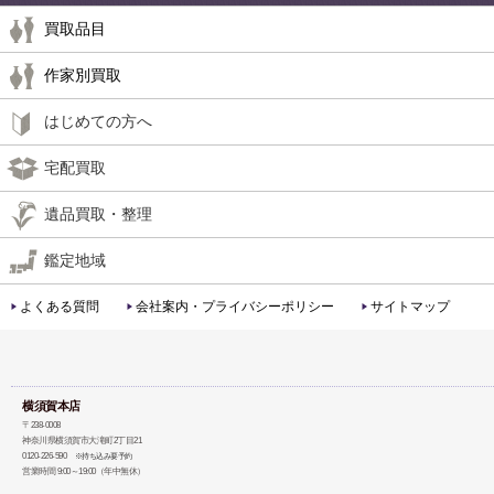
買取品目
作家別買取
はじめての方へ
宅配買取
遺品買取・整理
鑑定地域
よくある質問
会社案内・プライバシーポリシー
サイトマップ
横須賀本店
〒238-0008
神奈川県横須賀市大滝町2丁目21
0120-226-590
※持ち込み要予約
営業時間 9:00～19:00（年中無休）