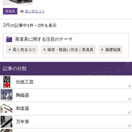
茶道具
高く売るコツ
2件
の記事中1件～2件を表示
茶道具に関する注目のテーマ
高く売るコツ
保存・取扱い方法｜茶道具
基礎知識
記事の分類
伝統工芸
陶磁器
和楽器
万年筆