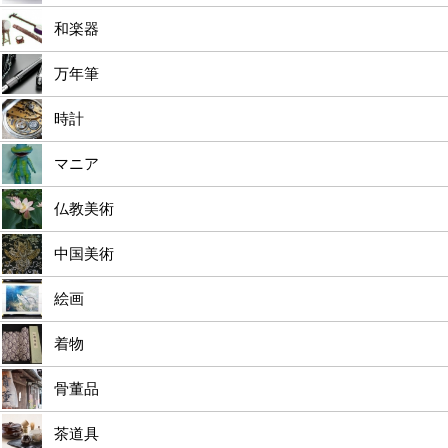
和楽器
万年筆
時計
マニア
仏教美術
中国美術
絵画
着物
骨董品
茶道具