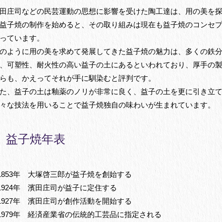
田庄司などの民芸運動の思想に影響を受けた陶工達は、用の美を
益子焼の制作を始めると、その取り組みは現在も益子焼のコンセ
っています。
のように用の美を求めて発展してきた益子焼の魅力は、多くの鉄
、可塑性、耐火性の高い益子の土にあるといわれており、厚手の
らも、かえってそれが手に馴染むと評判です。
た、益子の土は釉薬のノリが非常に良く、益子の土を更に引き立
々な技法を用いることで益子焼独自の味わいが生まれています。
益子焼年表
1853年 大塚啓三郎が益子焼を創始する
1924年 濱田庄司が益子に定住する
1927年 濱田庄司が創作活動を開始する
1979年 経済産業省の伝統的工芸品に指定される