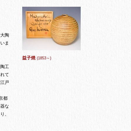
子大陶
ていま
益子焼
(1853～)
の陶工
されて
、江戸
京都
茶器な
なり、