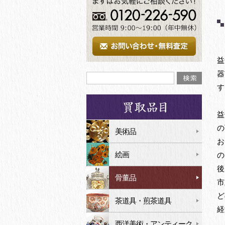
益
器
す
益
の
美術品
お
絵画
の
後
骨董品
市
ど
茶道具・煎茶道具
経
西洋美術・アンティーク