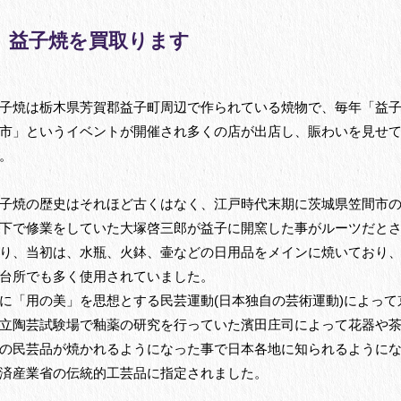
益子焼を買取ります
子焼は栃木県芳賀郡益子町周辺で作られている焼物で、毎年「益
市」というイベントが開催され多くの店が出店し、賑わいを見せ
。
子焼の歴史はそれほど古くはなく、江戸時代末期に茨城県笠間市
下で修業をしていた大塚啓三郎が益子に開窯した事がルーツだと
り、当初は、水瓶、火鉢、壷などの日用品をメインに焼いており
台所でも多く使用されていました。
に「用の美」を思想とする民芸運動(日本独自の芸術運動)によって
立陶芸試験場で釉薬の研究を行っていた濱田庄司によって花器や
の民芸品が焼かれるようになった事で日本各地に知られるように
済産業省の伝統的工芸品に指定されました。