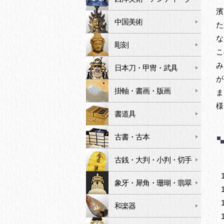
濱
中国美術
た
な
彫刻
こ
み
日本刀・甲冑・武具
が
掛軸・書画・版画
ま
様
書道具
古書・古本
古銭・大判・小判・切手
象牙・犀角・珊瑚・翡翠
和楽器