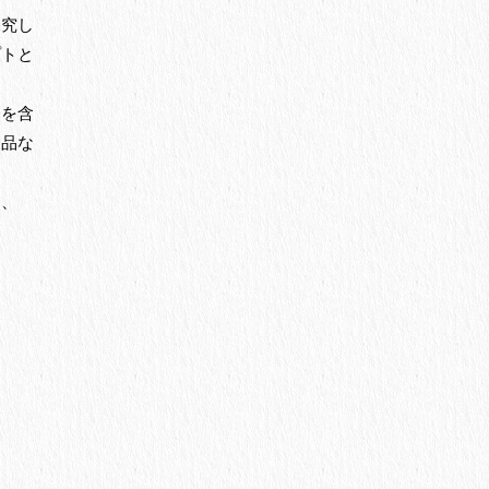
探究し
プトと
分を含
製品な
て、