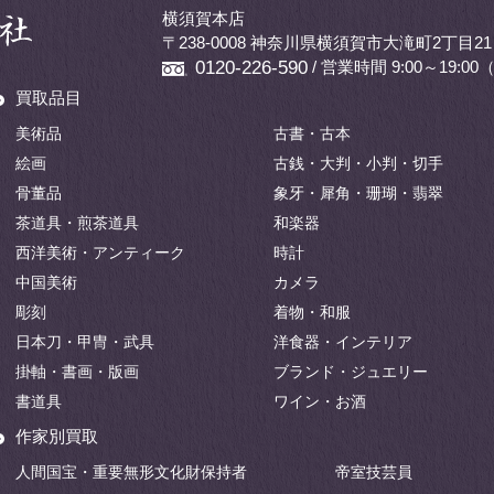
横須賀本店
〒238-0008 神奈川県横須賀市大滝町2丁目21
/ 営業時間 9:00～19:
0120-226-590
買取品目
美術品
古書・古本
絵画
古銭・大判・小判・切手
骨董品
象牙・犀角・珊瑚・翡翠
茶道具・煎茶道具
和楽器
西洋美術・アンティーク
時計
中国美術
カメラ
彫刻
着物・和服
日本刀・甲冑・武具
洋食器・インテリア
掛軸・書画・版画
ブランド・ジュエリー
書道具
ワイン・お酒
作家別買取
人間国宝・重要無形文化財保持者
帝室技芸員