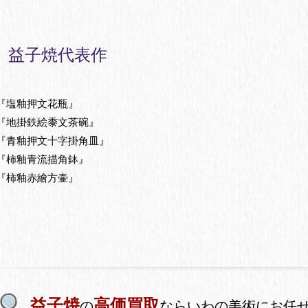
益子焼代表作
『塩釉押文花瓶』
『地掛鉄絵黍文茶碗』
『青釉押文十字掛角皿』
『柿釉青流描角鉢』
『柿釉赤繪方壷』
益子焼
高価買取
の
ならいわの美術にお任