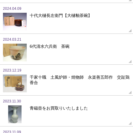
2024.04.09
十代大樋長左衛門【大樋釉茶碗】
2024.03.21
6代清水六兵衛 茶碗
2023.12.19
千家十職 土風炉師・焼物師 永楽善五郎作 交趾鶏
香合
2023.11.30
青磁壺をお買取りいたしました
2023.11.09