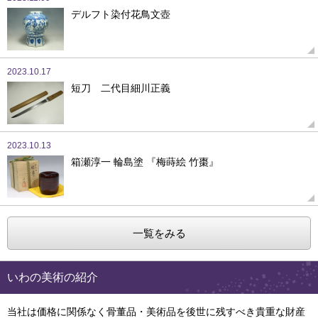
デルフト染付花鳥文壺
2023.10.17
短刀 二代目細川正義
2023.10.13
箱瀬淳一 輪島塗 『梅蒔絵 竹棗』
一覧をみる
いわの美術の紹介
当社は価格に関係なく骨董品・美術品を後世に残すべき貴重な財産