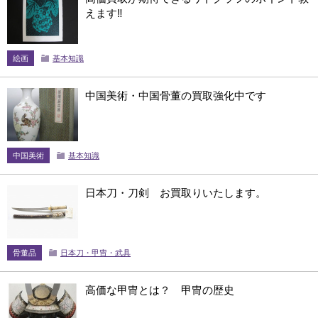
えます‼
絵画
基本知識
中国美術・中国骨董の買取強化中です
中国美術
基本知識
日本刀・刀剣 お買取りいたします。
骨董品
日本刀・甲冑・武具
高価な甲冑とは？ 甲冑の歴史