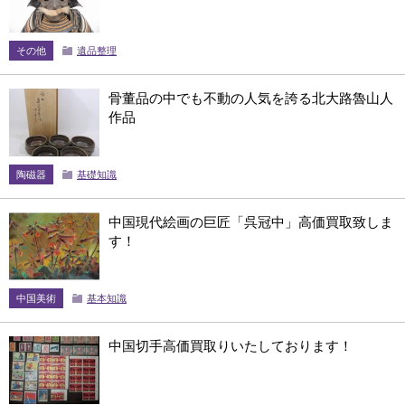
その他
遺品整理
骨董品の中でも不動の人気を誇る北大路魯山人
作品
陶磁器
基礎知識
中国現代絵画の巨匠「呉冠中」高価買取致しま
す！
中国美術
基本知識
中国切手高価買取りいたしております！