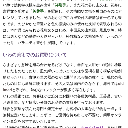
い線で幾何学模様を生み出す「
祥瑞手
」、また花の芯に主文様、花弁に
吉祥文を配する「
芙蓉手
」を駆使し、その構図や文様を独自のものにア
レンジしていきました。そのおかげで伊万里染付の表情は青一色でも豊
かです。のびやかな筆遣いと色の濃淡のみの優れた技術で表現されるの
は、本作品にみられる花鳥文をはじめ、中国風の山水画、鳳凰や魚、時
には唐人などの動物や人物だったり、松竹梅などの植物を配したものだ
ったり、バラエティ豊かに展開しています。
いわの美術でのお買取について
さまざまな意匠を組み合わせるだけでなく、器面を大胆かつ複雑に枠取
りしたものだったり、皿の縁いっぱいまで文様や図柄を描く構成が独創
的だったりと、古伊万里の器のなかに展開される技の数々は、現代の私
たちの目にも新鮮に映ります。その人気は国内のみならず、海外では
old
imari
と呼ばれ、熱心なコレクターが数多く存在します。
いわの美術では、お客様がご処分にお困りの各種美術品、工芸品、古い
お道具類、など幅広い分野のお品物の買取を行っております。
経験と実績を積んだ専門の鑑定士が、お客様の大事なお品物を一点より
無料査定いたします。まずは、ご面倒な持ち出しが不要な、簡単オンラ
イン査定をおすすめいたします。
お品物の状態がわかる写真を撮っていただき、
ホームページ
、または弊