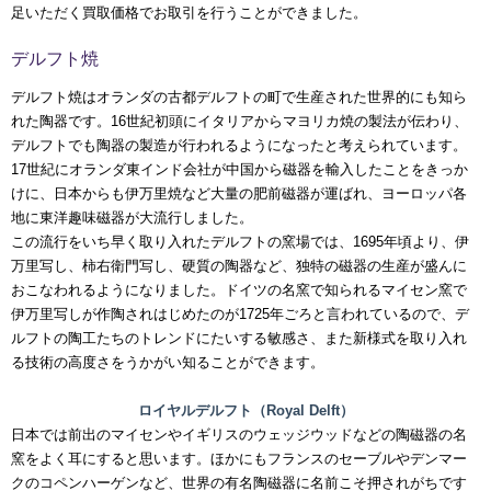
足いただく買取価格でお取引を行うことができました。
デルフト焼
デルフト焼はオランダの古都デルフトの町で生産された世界的にも知ら
れた陶器です。16世紀初頭にイタリアからマヨリカ焼の製法が伝わり、
デルフトでも陶器の製造が行われるようになったと考えられています。
17世紀にオランダ東インド会社が中国から磁器を輸入したことをきっか
けに、日本からも伊万里焼など大量の肥前磁器が運ばれ、ヨーロッパ各
地に東洋趣味磁器が大流行しました。
この流行をいち早く取り入れたデルフトの窯場では、1695年頃より、伊
万里写し、柿右衛門写し、硬質の陶器など、独特の磁器の生産が盛んに
おこなわれるようになりました。ドイツの名窯で知られるマイセン窯で
伊万里写しが作陶されはじめたのが1725年ごろと言われているので、デ
ルフトの陶工たちのトレンドにたいする敏感さ、また新様式を取り入れ
る技術の高度さをうかがい知ることができます。
ロイヤルデルフト（Royal Delft）
日本では前出のマイセンやイギリスのウェッジウッドなどの陶磁器の名
窯をよく耳にすると思います。ほかにもフランスのセーブルやデンマー
クのコペンハーゲンなど、世界の有名陶磁器に名前こそ押されがちです