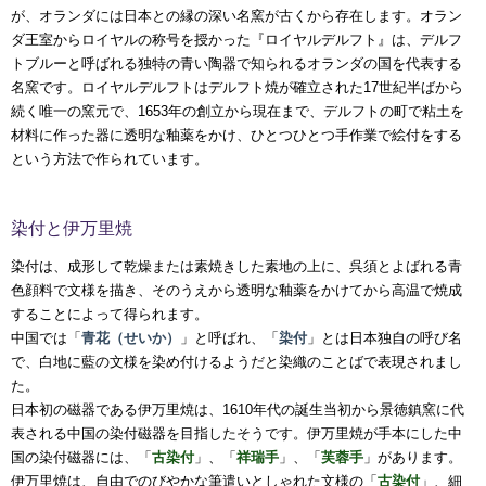
が、オランダには日本との縁の深い名窯が古くから存在します。オラン
ダ王室からロイヤルの称号を授かった『ロイヤルデルフト』は、デルフ
トブルーと呼ばれる独特の青い陶器で知られるオランダの国を代表する
名窯です。ロイヤルデルフトはデルフト焼が確立された17世紀半ばから
続く唯一の窯元で、1653年の創立から現在まで、デルフトの町で粘土を
材料に作った器に透明な釉薬をかけ、ひとつひとつ手作業で絵付をする
という方法で作られています。
染付と伊万里焼
染付は、成形して乾燥または素焼きした素地の上に、呉須とよばれる青
色顔料で文様を描き、そのうえから透明な釉薬をかけてから高温で焼成
することによって得られます。
中国では「
青花（せいか）
」と呼ばれ、「
染付
」とは日本独自の呼び名
で、白地に藍の文様を染め付けるようだと染織のことばで表現されまし
た。
日本初の磁器である伊万里焼は、1610年代の誕生当初から景徳鎮窯に代
表される中国の染付磁器を目指したそうです。伊万里焼が手本にした中
国の染付磁器には、「
古染付
」、「
祥瑞手
」、「
芙蓉手
」があります。
伊万里焼は、自由でのびやかな筆遣いとしゃれた文様の「
古染付
」、細