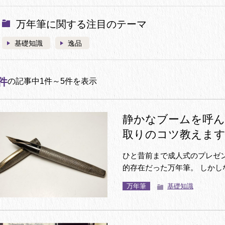
万年筆に関する注目のテーマ
基礎知識
逸品
件
の記事中1件～5件を表示
静かなブームを呼ん
取りのコツ教えま
ひと昔前まで成人式のプレゼ
的存在だった万年筆。 しかしな.
万年筆
基礎知識