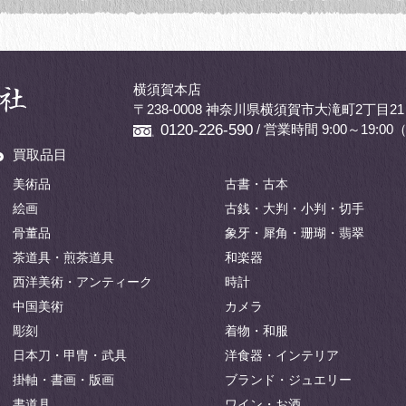
横須賀本店
〒238-0008 神奈川県横須賀市大滝町2丁目21
/ 営業時間 9:00～19:
0120-226-590
買取品目
美術品
古書・古本
絵画
古銭・大判・小判・切手
骨董品
象牙・犀角・珊瑚・翡翠
茶道具・煎茶道具
和楽器
西洋美術・アンティーク
時計
中国美術
カメラ
彫刻
着物・和服
日本刀・甲冑・武具
洋食器・インテリア
掛軸・書画・版画
ブランド・ジュエリー
書道具
ワイン・お酒