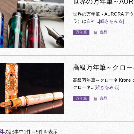
世界の万年筆～AUR
世界の万年筆～AURORA アウ
ラ）は自社...
[続きをみる]
万年筆
逸品
高級万年筆～クローネ 
高級万年筆～クローネ Krone 
クローネ...
[続きをみる]
万年筆
逸品
件
の記事中1件～5件を表示