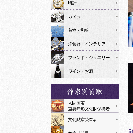
時計
カメラ
着物・和服
洋食器・インテリア
ブランド・ジュエリー
ワイン・お酒
人間国宝
重要無形文化財保持者
文化勲章受章者
5