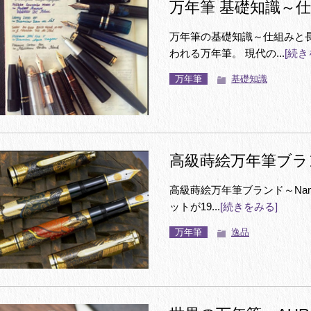
万年筆 基礎知識～
万年筆の基礎知識～仕組みと
われる万年筆。 現代の...
[続き
万年筆
基礎知識
高級蒔絵万年筆ブラン
高級蒔絵万年筆ブランド～Nami
ットが19...
[続きをみる]
万年筆
逸品