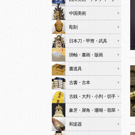
中国美術
彫刻
日本刀・甲冑・武具
掛軸・書画・版画
書道具
古書・古本
古銭・大判・小判・切手
象牙・犀角・珊瑚・翡翠
和楽器