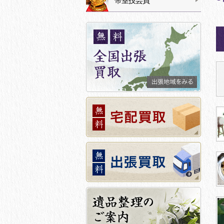
帝室技芸員