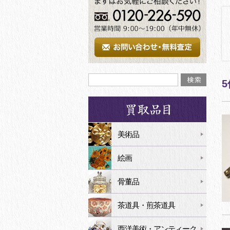
5
美術品
絵画
骨董品
茶道具・煎茶道具
西洋美術・アンティーク