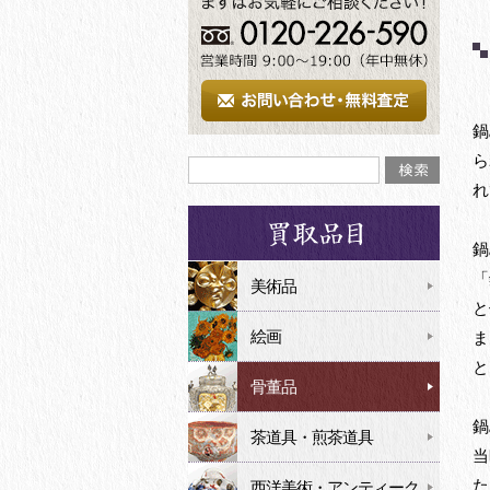
鍋
ら
れ
鍋
「
美術品
と
絵画
ま
と
骨董品
鍋
茶道具・煎茶道具
当
た
西洋美術・アンティーク