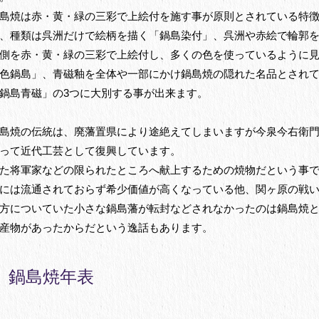
島焼は赤・黄・緑の三彩で上絵付を施す事が原則とされている特
、種類は呉洲だけで絵柄を描く「鍋島染付」、呉洲や赤絵で輪郭
側を赤・黄・緑の三彩で上絵付し、多くの色を使っているように
色鍋島」、青磁釉を全体や一部にかけ鍋島焼の隠れた名品とされ
鍋島青磁」の3つに大別する事が出来ます。
島焼の伝統は、廃藩置県により途絶えてしまいますが今泉今右衛
って近代工芸として復興しています。
た将軍家などの限られたところへ献上するための焼物だという事
には流通されておらず希少価値が高くなっている他、関ヶ原の戦
方についていた小さな鍋島藩が転封などされなかったのは鍋島焼
産物があったからだという逸話もあります。
鍋島焼年表