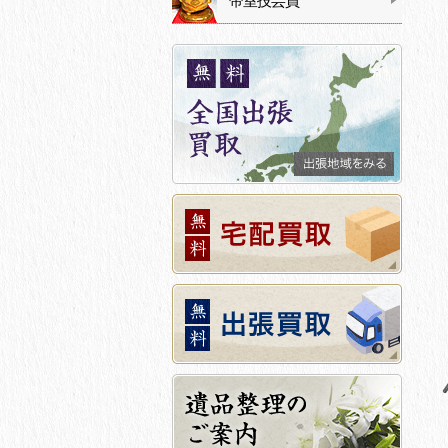
帝室技芸員