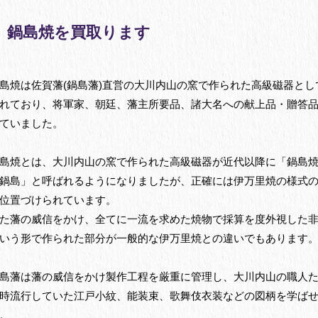
鍋島焼を買取ります
島焼は佐賀藩(鍋島藩)直営の大川内山の窯で作られた高級磁器とし
れており、将軍家、朝廷、藩主所要品、諸大名への献上品・贈答
ていました。
島焼とは、大川内山の窯で作られた高級磁器が近代以降に「鍋島
鍋島」と呼ばれるようになりましたが、正確には伊万里焼の様式
位置づけられています。
た藩の威信をかけ、全てに一流を求めた焼物で採算を度外視した
いう形で作られた部分が一般的な伊万里焼との違いでもあります
島藩は藩の威信をかけ製作工程を厳重に管理し、大川内山の職人
時流行していた江戸小紋、能装束、歌舞伎衣装などの図柄を学ば
。