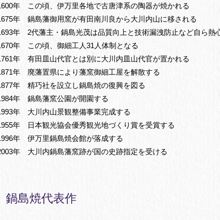
1600年 この頃、伊万里各地で古唐津系の陶器が焼かれる
1675年 鍋島藩御用窯が有田南川良から大川内山に移される
1693年 2代藩主・鍋島光茂は品質向上と技術漏洩防止など自ら熱
1670年 この頃、御細工人31人体制となる
1761年 有田皿山代官とは別に大川内皿山代官が置かれる
1871年 廃藩置県により藩窯御細工屋を解散する
1877年 精巧社を設立し鍋島焼の復興を図る
1984年 鍋島藩窯公園が開園する
1993年 大川内山景観整備事業完成する
1955年 日本観光協会優秀観光地づくり賞を受賞する
1996年 伊万里鍋島焼会館が落成する
2003年 大川内鍋島藩窯跡が国の史跡指定を受ける
鍋島焼代表作