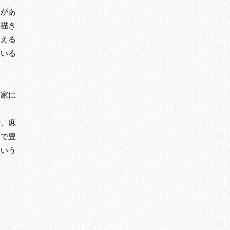
徴があ
を描き
見える
ている
門家に
で、庶
いで豊
という