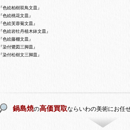
『色絵柏樹双鳥文皿』
『色絵桃花文皿』
『色絵芙蓉菊文皿』
『色絵岩牡丹植木鉢文皿』
『色絵藤棚文皿』
『染付鷺図三脚皿』
『染付松樹文三脚皿』
鍋島焼
高価買取
の
ならいわの美術にお任