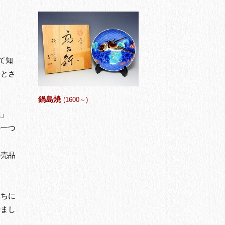
て知
品とさ
鍋島焼
(1600～)
焼」
の一つ
非売品
。
たちに
せまし