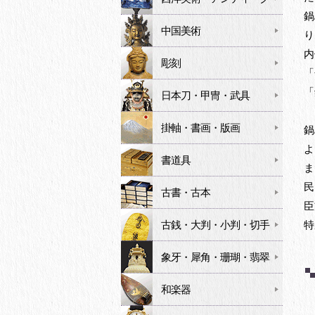
鍋
中国美術
り
内
彫刻
「
「
日本刀・甲冑・武具
掛軸・書画・版画
鍋
よ
書道具
ま
民
古書・古本
臣
古銭・大判・小判・切手
特
象牙・犀角・珊瑚・翡翠
和楽器