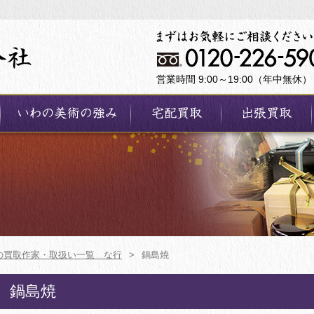
営業時間 9:00～19:00（年中無休）
の買取作家・取扱い一覧 な行
>
鍋島焼
鍋島焼