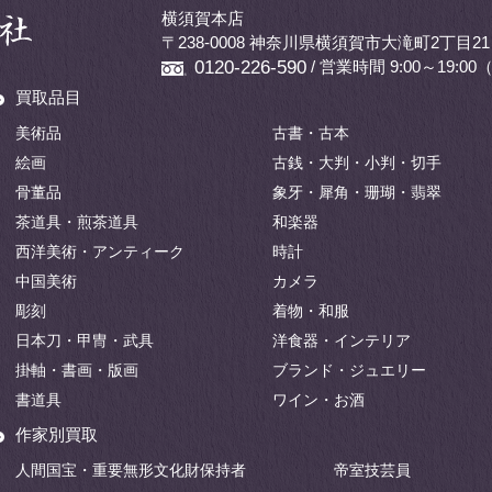
横須賀本店
〒238-0008 神奈川県横須賀市大滝町2丁目21
/ 営業時間 9:00～19:
0120-226-590
買取品目
美術品
古書・古本
絵画
古銭・大判・小判・切手
骨董品
象牙・犀角・珊瑚・翡翠
茶道具・煎茶道具
和楽器
西洋美術・アンティーク
時計
中国美術
カメラ
彫刻
着物・和服
日本刀・甲冑・武具
洋食器・インテリア
掛軸・書画・版画
ブランド・ジュエリー
書道具
ワイン・お酒
作家別買取
人間国宝・重要無形文化財保持者
帝室技芸員