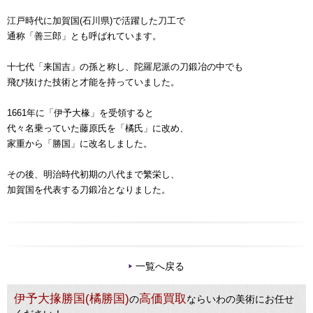
江戸時代に加賀国(石川県)で活躍した刀工で
通称「善三郎」とも呼ばれています。
十七代「来国吉」の孫と称し、陀羅尼派の刀鍛冶の中でも
飛び抜けた技術と才能を持っていました。
1661年に「伊予大椽」を受領すると
代々名乗っていた藤原氏を「橘氏」に改め、
家重から「勝国」に改名しました。
その後、明治時代初期の八代まで繁栄し、
加賀国を代表する刀鍛冶となりました。
一覧へ戻る
伊予大掾勝国(橘勝国)
高価買取
の
ならいわの美術にお任せ