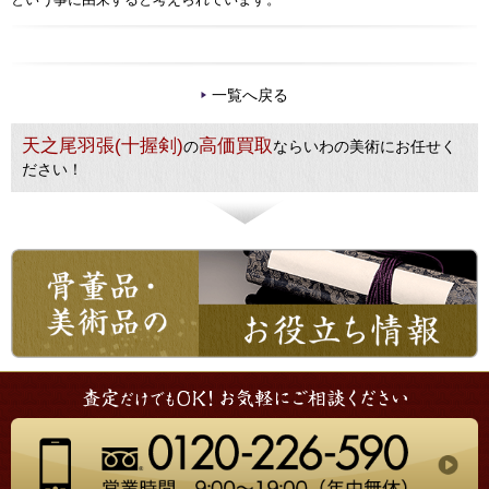
一覧へ戻る
天之尾羽張(十握剣)
高価買取
の
ならいわの美術にお任せく
ださい！