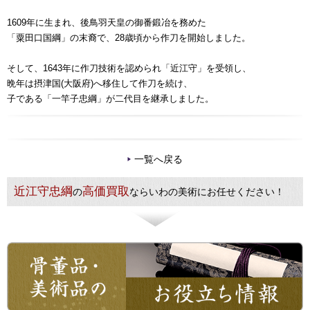
1609年に生まれ、後鳥羽天皇の御番鍛冶を務めた
「粟田口国綱」の末裔で、28歳頃から作刀を開始しました。
そして、1643年に作刀技術を認められ「近江守」を受領し、
晩年は摂津国(大阪府)へ移住して作刀を続け、
子である「一竿子忠綱」が二代目を継承しました。
一覧へ戻る
近江守忠綱
高価買取
の
ならいわの美術にお任せください！