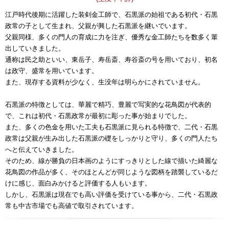
江戸時代後期に活躍した装剣金工師で、石黒派の始祖である初代・石黒
政常の子として生まれ、父親が興した石黒派を継いでいます。
父親同様、多くの門人の育成に力を注ぎ、優秀な金工師たちを数多く輩
出していきました。
通称は民之助といい、東岳子、寿岳斎、寿谷斎の号を用いており、初名
は政守、盛常を用いています。
また、現存する資料が少なく、生没年は明らかにされていません。
石黒派の特徴としては、華麗で精巧、豊麗で写実的な花鳥図が代表的
で、これは初代・石黒政常が最初に彫った事が始まりでした。
また、多くの色金を用いた工夫も石黒派に見られる特徴で、二代・石黒
政常は父親が生み出した石黒派の礎をしっかりと守り、多くの門人たち
へと伝えていきました。
そのため、線が勝負の日本画のようにすっきりとした線で描いた綺麗な
花鳥図の作品が多く、そのほとんどが同じような図柄を踏襲しているだ
けに感じ、面白みかけると評価する人もいます。
しかし、石黒派は現在でも高い評価を受けている事から、二代・石黒政
常も中古市場でも高値で取引されています。