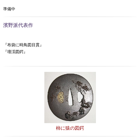
準備中
濱野派代表作
『布袋に時鳥図目貫』
『壇渓図鍔』
柿に猿の図鍔