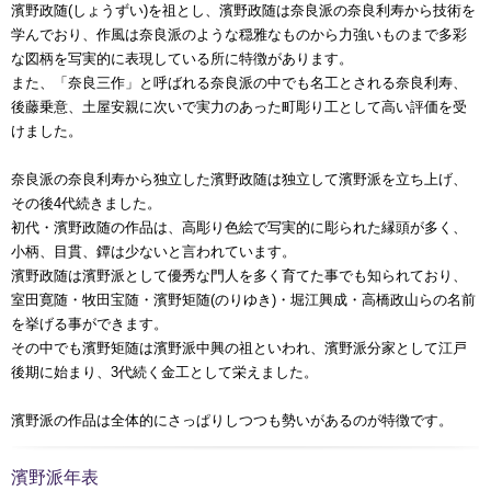
濱野政随(しょうずい)を祖とし、濱野政随は奈良派の奈良利寿から技術を
学んでおり、作風は奈良派のような穏雅なものから力強いものまで多彩
な図柄を写実的に表現している所に特徴があります。
また、「奈良三作」と呼ばれる奈良派の中でも名工とされる奈良利寿、
後藤乗意、土屋安親に次いで実力のあった町彫り工として高い評価を受
けました。
奈良派の奈良利寿から独立した濱野政随は独立して濱野派を立ち上げ、
その後4代続きました。
初代・濱野政随の作品は、高彫り色絵で写実的に彫られた縁頭が多く、
小柄、目貫、鐔は少ないと言われています。
濱野政随は濱野派として優秀な門人を多く育てた事でも知られており、
室田寛随・牧田宝随・濱野矩随(のりゆき)・堀江興成・高橋政山らの名前
を挙げる事ができます。
その中でも濱野矩随は濱野派中興の祖といわれ、濱野派分家として江戸
後期に始まり、3代続く金工として栄えました。
濱野派の作品は全体的にさっぱりしつつも勢いがあるのが特徴です。
濱野派年表