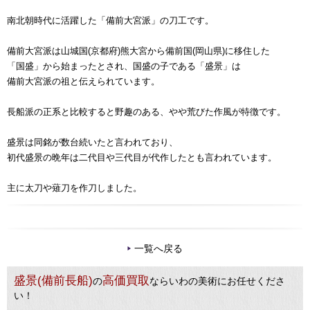
南北朝時代に活躍した「備前大宮派」の刀工です。
備前大宮派は山城国(京都府)熊大宮から備前国(岡山県)に移住した
「国盛」から始まったとされ、国盛の子である「盛景」は
備前大宮派の祖と伝えられています。
長船派の正系と比較すると野趣のある、やや荒びた作風が特徴です。
盛景は同銘が数台続いたと言われており、
初代盛景の晩年は二代目や三代目が代作したとも言われています。
主に太刀や薙刀を作刀しました。
一覧へ戻る
盛景(備前長船)
高価買取
の
ならいわの美術にお任せくださ
い！