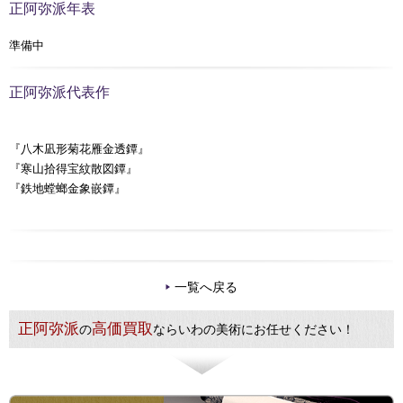
正阿弥派年表
準備中
正阿弥派代表作
『八木凪形菊花雁金透鐔』
『寒山拾得宝紋散図鐔』
『鉄地螳螂金象嵌鐔』
一覧へ戻る
正阿弥派
高価買取
の
ならいわの美術にお任せください！