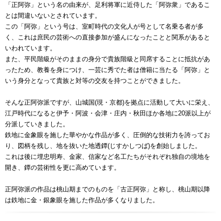
「正阿弥」という名の由来が、足利将軍に近侍した「阿弥衆」であるこ
とは間違いないとされています。
この「阿弥」という号は、室町時代の文化人が号として名乗る者が多
く、これは庶民の芸術への直接参加が盛んになったことと関系があると
いわれています。
また、平民階級がそのままの身分で貴族階級と同席することに抵抗があ
ったため、教養を身につけ、一芸に秀でた者は僧籍に当たる「阿弥」と
いう身分となって貴族と対等の交友を持つことができました。
そんな正阿弥派ですが、山城国(現・京都)を拠点に活動して大いに栄え、
江戸時代になると伊予・阿波・会津・庄内・秋田ほか各地に20派以上が
分派していきました。
鉄地に金象眼を施した華やかな作品が多く、圧倒的な技術力を誇ってお
り、図柄を残し、地を抜いた地透鐔(じすかしつば)を創始しました。
これは後に埋忠明寿、金家、信家など名工たちがそれぞれ独自の境地を
開き、鐔の芸術性を更に高めています。
正阿弥派の作品は桃山期までのものを「古正阿弥」と称し、桃山期以降
は鉄地に金・銀象眼を施した作品が多くなりました。