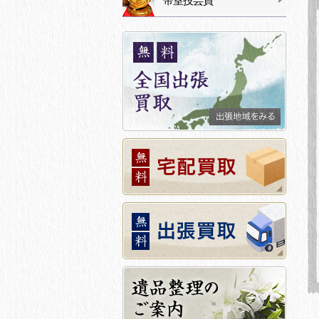
帝室技芸員