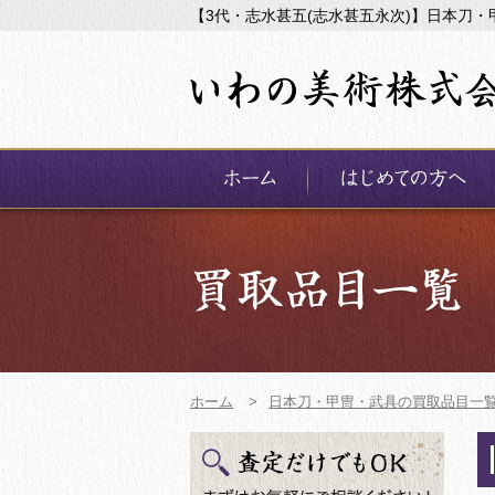
【3代・志水甚五(志水甚五永次)】日本刀
ホーム
>
日本刀・甲冑・武具の買取品目一