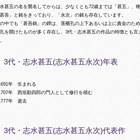
水甚五の名を襲名してからは、少なくとも72歳までは「甚五」、
甚吾」と銘をきっており、「永次」の銘も存在しています。
の中でも「甚吾銘」の鐔は、茎櫃孔の上下あるいは上に責金のた
孔を開けたものが多く存在し、3代・志水甚五の作品の特徴とも言
。
3代・志水甚五(志水甚五永次)年表
1691年 生まれる
1707年 西垣勘四郎の門人として修行を積む
1777年 逝去
3代・志水甚五(志水甚五永次)代表作