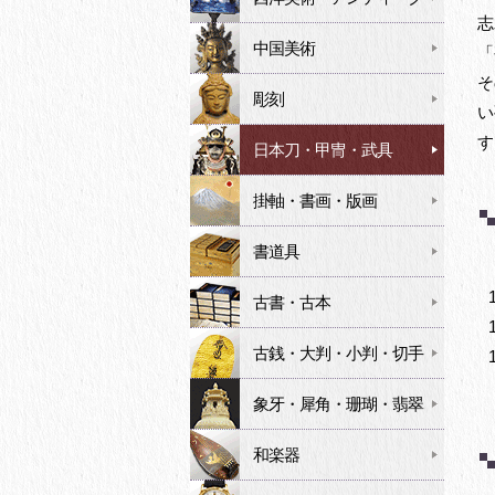
志
中国美術
「
そ
彫刻
い
す
日本刀・甲冑・武具
掛軸・書画・版画
書道具
古書・古本
古銭・大判・小判・切手
象牙・犀角・珊瑚・翡翠
和楽器