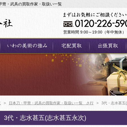
・甲冑・武具の買取作家・取扱い一覧
営業時間 9:00～19:00（年中無休）
覧
>
日本刀・甲冑・武具の買取作家・取扱い一覧 さ行
>
3代・志水甚五
3代・志水甚五(志水甚五永次)