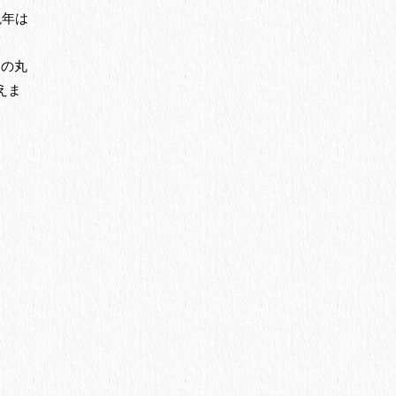
晩年は
めの丸
えま