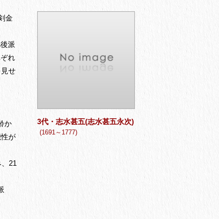
剣金
肥後派
れぞれ
を見せ
3代・志水甚五(志水甚五永次)
齢か
(1691～1777)
能性が
、21
派