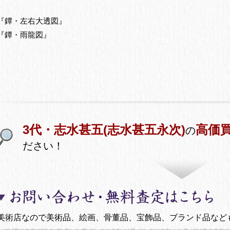
『鐔・左右大透図』
『鐔・雨龍図』
3代・志水甚五(志水甚五永次)
高価
の
ださい！
美術店なので美術品、絵画、骨董品、宝飾品、ブランド品など