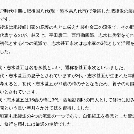
戸時代中期に肥後国八代(現・熊本県八代市)で活躍した肥後派の装
です。
後派は肥後細川家の庇護のもとに栄えた装剣金工の流派で、その
代表するのが、林又七、平田彦三、西垣勘四郎、志水仁兵衛をそ
初代とする4つの流派で、志水甚五永次は志水家の3代として活躍
した。
代・志水甚五は名を永義といい、通称を甚五永次といいました。
代・志水甚五の息子とされていますが3代・志水甚五が生まれた年
考えると、初代・志水甚五が71歳の時の子となるため、養子の可
いとされています。
代・志水甚五は16歳の時に3代・西垣勘四郎の門人として修行に励み
間という長い年月をかけて技を習得しました。
垣家も肥後派の4つの流派の一つであり、白銀細工を得意とした流
、修行を積むには最適の場所でした。