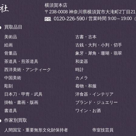
横須賀本店
〒238-0008 神奈川県横須賀市大滝町2丁目21
/ 営業時間 9:00～19:
0120-226-590
買取品目
美術品
古書・古本
絵画
古銭・大判・小判・切手
骨董品
象牙・犀角・珊瑚・翡翠
茶道具・煎茶道具
和楽器
西洋美術・アンティーク
時計
中国美術
カメラ
彫刻
着物・和服
日本刀・甲冑・武具
洋食器・インテリア
掛軸・書画・版画
ブランド・ジュエリー
書道具
ワイン・お酒
作家別買取
人間国宝・重要無形文化財保持者
帝室技芸員