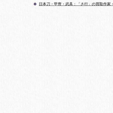
日本刀・甲冑・武具：「さ行」の買取作家