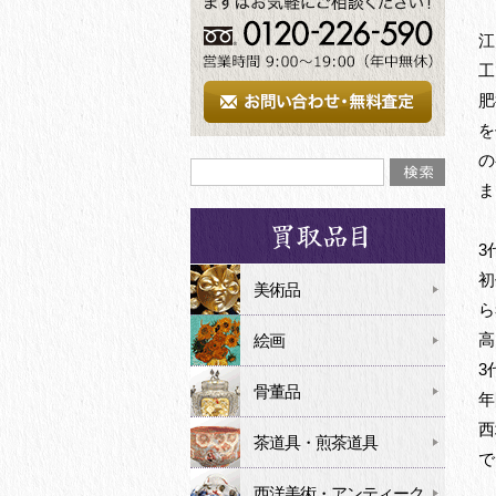
江
工
肥
を
の
ま
3
初
美術品
ら
高
絵画
3
骨董品
年
西
茶道具・煎茶道具
で
西洋美術・アンティーク